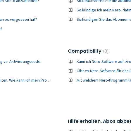
eren Konto anzumelden?
So deaktivieren Sie die auto
So kündige ich mein Nero Pla
an es vergessen hat?
So kündigen Sie das Abonneme
n?
Compatibility
3
ng vs. Aktivierungscode
Kann ich Nero-Software auf e
Gibt es Nero-Software für das 
Ich habe Nero gekauft und den 32-Bit-Aktivierungscode erhalten. Wie kann ich mein Produkt zum ersten Mal freischalten?
Mit welchem Nero-Programm las
Hilfe erhalten, Abos abb