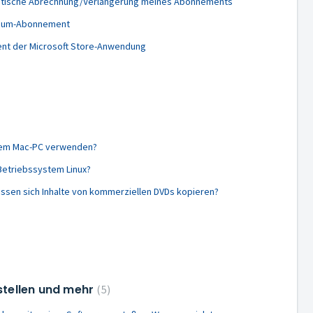
matische Abrechnung/Verlängerung meines Abonnements
tinum-Abonnement
nt der Microsoft Store-Anwendung
inem Mac-PC verwenden?
Betriebssystem Linux?
sen sich Inhalte von kommerziellen DVDs kopieren?
estellen und mehr
5