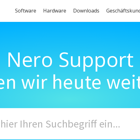
Software
Hardware
Downloads
Geschäftskun
Nero Support
n wir heute wei