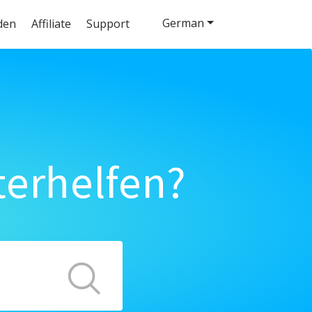
German
den
Affiliate
Support
terhelfen?