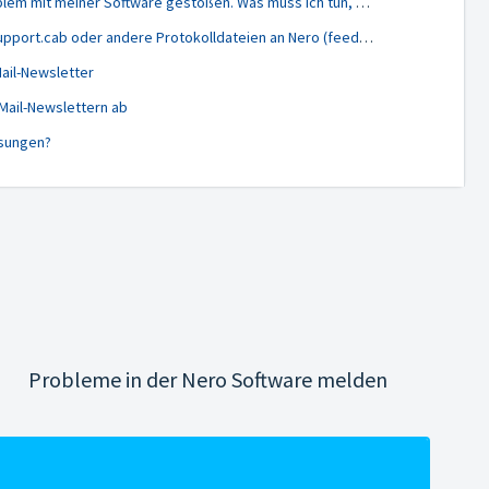
Ich bin auf ein technisches Problem mit meiner Software gestoßen. Was muss ich tun, um Hilfe zu erhalten?
So senden Sie die Datei NeroSupport.cab oder andere Protokolldateien an Nero (feedback@nero.com)
ail-Newsletter
Mail-Newslettern ab
sungen?
Probleme in der Nero Software melden