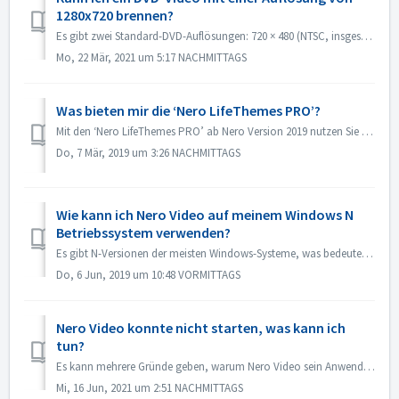
1280x720 brennen?
Es gibt zwei Standard-DVD-Auflösungen: 720 × 480 (NTSC, insgesamt 345.600 Pixel) und 720 × 576 (PAL, insgesamt 414.720 Pixel), beide verfügbar in den Seiten...
Mo, 22 Mär, 2021 um 5:17 NACHMITTAGS
Was bieten mir die ‘Nero LifeThemes PRO’?
Mit den ‘Nero LifeThemes PRO’ ab Nero Version 2019 nutzen Sie hochwertige Filmdesign-Vorlagen, Disk-Menü-Vorlagen und Gema-freie Musik zum schnellen erstell...
Do, 7 Mär, 2019 um 3:26 NACHMITTAGS
Wie kann ich Nero Video auf meinem Windows N
Betriebssystem verwenden?
Es gibt N-Versionen der meisten Windows-Systeme, was bedeutet, dass das System keinen Windows Media Player enthält. Auf diesen Windows N-Systemen müssen...
Do, 6 Jun, 2019 um 10:48 VORMITTAGS
Nero Video konnte nicht starten, was kann ich
tun?
Es kann mehrere Gründe geben, warum Nero Video sein Anwendungsfenster nicht anzeigt. Wenn Nero Video nicht gestartet werden konnte, MediaHome nicht starten ...
Mi, 16 Jun, 2021 um 2:51 NACHMITTAGS