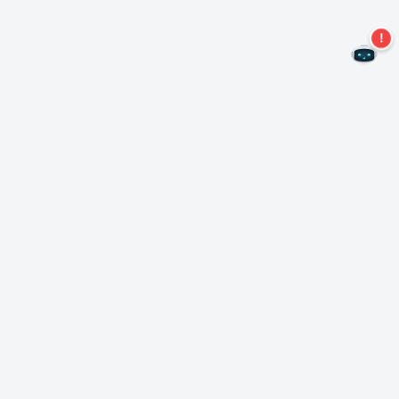
Kein Angebot mehr verpassen!
Abonnieren Sie unseren Newsletter
Abonnieren
Über Nero
Urheberrecht
Pressezentrum
Datenschutz