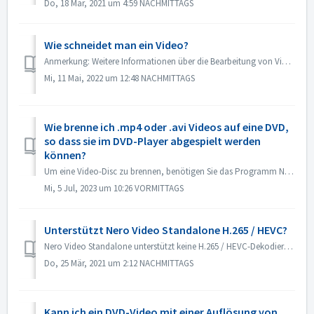
Do, 18 Mär, 2021 um 4:59 NACHMITTAGS
Wie schneidet man ein Video?
Anmerkung: Weitere Informationen über die Bearbeitung von Videos finden Sie unter folgendem Link: Videos bearbeiten Folgen Sie dem unten stehenden Link, um...
Mi, 11 Mai, 2022 um 12:48 NACHMITTAGS
Wie brenne ich .mp4 oder .avi Videos auf eine DVD,
so dass sie im DVD-Player abgespielt werden
können?
Um eine Video-Disc zu brennen, benötigen Sie das Programm Nero Video. Hier finden Sie kurze Anweisungen zum Brennen eines DVD-Videos: Öffnen Sie Nero Vi...
Mi, 5 Jul, 2023 um 10:26 VORMITTAGS
Unterstützt Nero Video Standalone H.265 / HEVC?
Nero Video Standalone unterstützt keine H.265 / HEVC-Dekodierung. Die H.265 / HEVC-Dekodierung ist nur in der Nero Platinum Suite verfügbar.
Do, 25 Mär, 2021 um 2:12 NACHMITTAGS
Kann ich ein DVD-Video mit einer Auflösung von