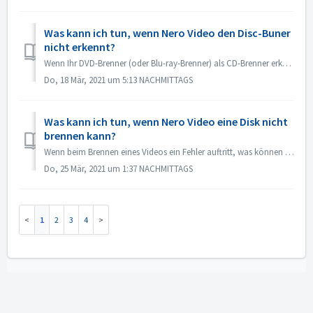
Was kann ich tun, wenn Nero Video den Disc-Buner
nicht erkennt?
Wenn Ihr DVD-Brenner (oder Blu-ray-Brenner) als CD-Brenner erkannt wird, lesen Sie bitte diesen Artikel: https://nerosupport.freshdesk.com/en/support/soluti...
Do, 18 Mär, 2021 um 5:13 NACHMITTAGS
Was kann ich tun, wenn Nero Video eine Disk nicht
brennen kann?
Wenn beim Brennen eines Videos ein Fehler auftritt, was können Sie tun? Gehen Sie zu C:\Benutzer\[aktueller Benutzer]\AppData\Roaming\Nero\[aktuelle Ner...
Do, 25 Mär, 2021 um 1:37 NACHMITTAGS
1
2
3
4