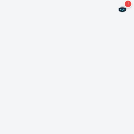
Kein Angebot mehr verpassen!
Abonnieren Sie unseren Newsletter
Abonnieren
Über Nero
Urheberrecht
Pressezentrum
Datenschutz