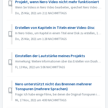
Projekt, wenn Nero Video nicht mehr funktioniert
Wenn Sie Videos in Nero Video bearbeiten, speichert Nero Video Ihr Projekt automatisch im Hintergrund. Wenn Nero Video aufhört zu arbeiten, bevor Sie Ihr P...
Do, 25 Mär, 2021 um 2:11 NACHMITTAGS
Erstellen von Kapiteln in Titeln einer Video-Disc
In Nero Video, um Kapitel in einem Titel einer Disk zu erstellen, 1. Wählen Sie im Bildschirm Inhalt den Titel aus. 2. Bewegen Sie unter der Vorschau des Ti...
Do, 25 Mär, 2021 um 1:28 NACHMITTAGS
Einstellen der Lautstärke meines Projekts
Anmerkung: Weitere Informationen über das Erstellen von Diashows mit Musik finden Sie unter folgendem Link: Erstellen von Diashows mit Musik In der erweite...
Fr, 13 Mai, 2022 um 5:06 NACHMITTAGS
Nero unterstützt nicht das Brennen mehrerer
Tonspuren (mehrere Sprachen)
Frage: Ich habe einige Filme, bei denen die Original-Tonspuren in 2 Sprachen enthalten sind (Deutsch und Englisch）. Ich schaffe es aber nicht, die 2. Tonspu...
Mi, 17 Nov, 2021 um 4:00 NACHMITTAGS