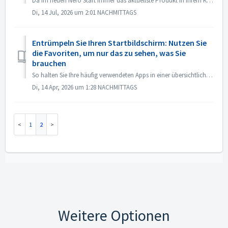
Da im neuen Nero Start immer das aktuellste Produkt in Ihrem Konto ganz oben angezeigt wird, müssen Sie nur zwei Schritte ausführen, um zur vorherigen Benut...
Di, 14 Jul, 2026 um 2:01 NACHMITTAGS
Entrümpeln Sie Ihren Startbildschirm: Nutzen Sie
die Favoriten, um nur das zu sehen, was Sie
brauchen
So halten Sie Ihre häufig verwendeten Apps in einer übersichtlichen Liste zusammen: Installieren Sie die Apps, die Sie benötigen. Klicken Sie mit der ...
Di, 14 Apr, 2026 um 1:28 NACHMITTAGS
1
2
Weitere Optionen