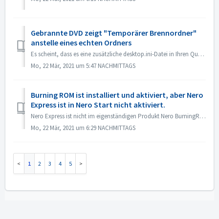
Gebrannte DVD zeigt "Temporärer Brennordner"
anstelle eines echten Ordners
Es scheint, dass es eine zusätzliche desktop.ini-Datei in Ihren Quelldateien gibt. Der Explorer liest diese Datei und stellt fest, dass dieser bestimmte Ord...
Mo, 22 Mär, 2021 um 5:47 NACHMITTAGS
Burning ROM ist installiert und aktiviert, aber Nero
Express ist in Nero Start nicht aktiviert.
Nero Express ist nicht im eigenständigen Produkt Nero BurningRom enthalten. Nero Express wird im Offline-Handel verkauft. Nero Express ist in unserer Nero...
Mo, 22 Mär, 2021 um 6:29 NACHMITTAGS
1
2
3
4
5