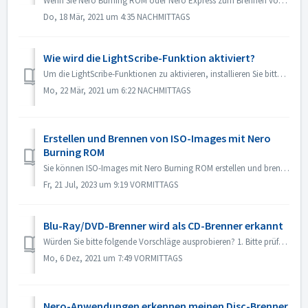
Wenn Sie Nero Burning ROM oder Nero Express zum Brennen von Inhalten auf eine Disk verwenden, kann es vorkommen, dass Sie die Fehlermeldung "Brennvorga...
Do, 18 Mär, 2021 um 4:35 NACHMITTAGS
Wie wird die LightScribe-Funktion aktiviert?
Um die LightScribe-Funktionen zu aktivieren, installieren Sie bitte die LightScribe-Software: https://lightscribesoftware.org/ Kontaktieren Sie uns, wen...
Mo, 22 Mär, 2021 um 6:22 NACHMITTAGS
Erstellen und Brennen von ISO-Images mit Nero
Burning ROM
Sie können ISO-Images mit Nero Burning ROM erstellen und brennen. Hier die Kurzanleitung:So erstellen und brennen Sie ein ISO-Image: Öffnen Sie Nero Bu...
Fr, 21 Jul, 2023 um 9:19 VORMITTAGS
Blu-Ray/DVD-Brenner wird als CD-Brenner erkannt
Würden Sie bitte folgende Vorschläge ausprobieren? 1. Bitte prüfen Sie, ob es einen neuen Treiber für Ihren Brenner und die Firmware gibt. Wenn ja, aktuali...
Mo, 6 Dez, 2021 um 7:49 VORMITTAGS
Nero-Anwendungen erkennen meinen Disc-Brenner