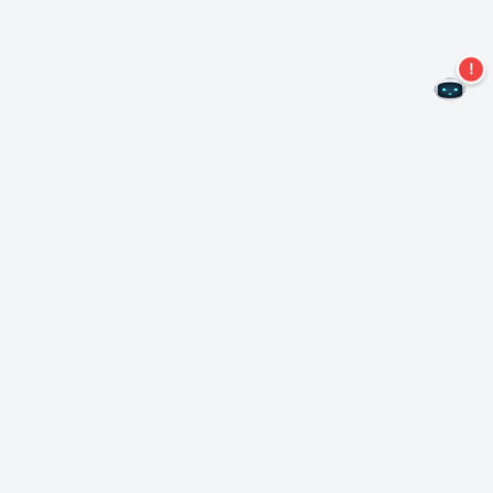
Kein Angebot mehr verpassen!
Abonnieren Sie unseren Newsletter
Abonnieren
Über Nero
Urheberrecht