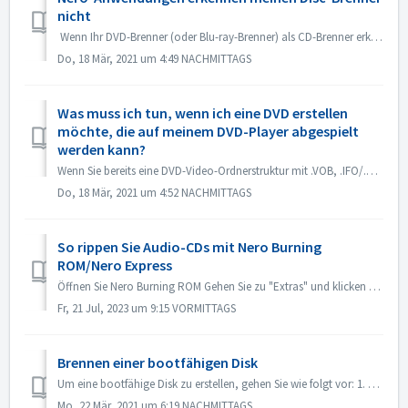
nicht
Wenn Ihr DVD-Brenner (oder Blu-ray-Brenner) als CD-Brenner erkannt wird, lesen Sie bitte diesen Artikel: https://nerosupport.freshdesk.com/en/support/solu...
Do, 18 Mär, 2021 um 4:49 NACHMITTAGS
Was muss ich tun, wenn ich eine DVD erstellen
möchte, die auf meinem DVD-Player abgespielt
werden kann?
Wenn Sie bereits eine DVD-Video-Ordnerstruktur mit .VOB, .IFO/.BUP-Dateien haben, können Sie Nero BurningROM zum Brennen von DVDs verwenden. 1. Erstellen Si...
Do, 18 Mär, 2021 um 4:52 NACHMITTAGS
So rippen Sie Audio-CDs mit Nero Burning
ROM/Nero Express
Öffnen Sie Nero Burning ROM Gehen Sie zu "Extras" und klicken Sie auf "Audiospuren speichern". Wählen Sie in der Registerkarte "...
Fr, 21 Jul, 2023 um 9:15 VORMITTAGS
Brennen einer bootfähigen Disk
Um eine bootfähige Disk zu erstellen, gehen Sie wie folgt vor: 1. Klicken Sie im Hauptbildschirm von Nero Burning ROM auf die Schaltfläche Neu. -> Das ...
Mo, 22 Mär, 2021 um 6:19 NACHMITTAGS