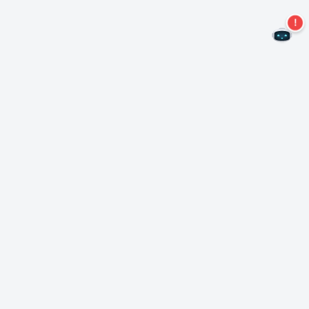
Kein Angebot mehr verpassen!
Abonnieren Sie unseren Newsletter
Abonnieren
Über Nero
Urheberrecht
Pressezentrum
Datenschutz