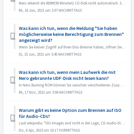
Nero erkennt die 800M(90 Minuten) CD-Disk nicht automatisch. Sie wird jetzt immer noch als 700M(80Minuten) erkannt. Wenn Sie eine volle Disk mit fast 800M ...
Mi, 16 Jun, 2021 um 2:07 NACHMITTAGS
Was kann ich tun, wenn die Meldung "Sie haben
möglicherweise keine Berechtigung zum Brennen"
angezeigt wird?
Wenn Sie keinen Zugriff auf Ihren Disc-Brenner haben, öffnen Sie Nero Burning ROM oder Nero Express, die Fehlermeldung erscheint. So lösen Sie das Pr...
Di, 15 Jun, 2021 um 3:45 NACHMITTAGS
Was kann ich tun, wenn mein Laufwerk die mit
Nero gebrannte UDF-Disk nicht lesen kann?
In Nero Burning ROM können Sie zwischen verschiedenen Zusammenstellungen wählen. Wenn Sie eine UDF-Disk gebrannt haben, aber die Kompatibilität zwischen I...
Mi, 17 Nov, 2021 um 3:06 NACHMITTAGS
Warum gibt es keine Option zum Brennen auf ISO
für Audio-CDs?
Laut wikipedia: "ISO-Images sind nicht in der Lage, CD-Audio-Discs zu speichern und wiederherzustellen, da CD-Audio-Discs kein Computer-Dateisystem ve...
Do, 6 Apr, 2023 um 10:17 VORMITTAGS