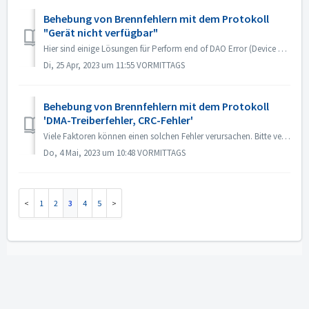
Behebung von Brennfehlern mit dem Protokoll
"Gerät nicht verfügbar"
Hier sind einige Lösungen für Perform end of DAO Error (Device not available). Upgrade oder Rollback der Treiber-Firmware Meistens tritt dieses Problem au...
Di, 25 Apr, 2023 um 11:55 VORMITTAGS
Behebung von Brennfehlern mit dem Protokoll
'DMA-Treiberfehler, CRC-Fehler'
Viele Faktoren können einen solchen Fehler verursachen. Bitte versuchen Sie die folgenden Methoden: 1. Tauschen Sie die Datenkabel am Brenner aus; 2. Wenn ...
Do, 4 Mai, 2023 um 10:48 VORMITTAGS
1
2
3
4
5