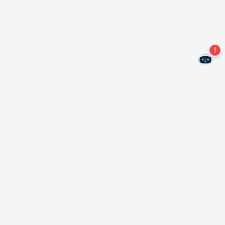
¡No te pierdas más ofertas!
Suscríbase a nuestro boletín
Suscríbase
Sobre Nero
Copyright