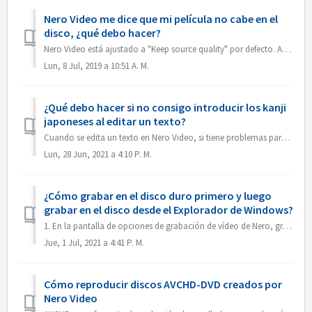
Nero Video me dice que mi película no cabe en el
disco, ¿qué debo hacer?
Nero Video está ajustado a "Keep source quality" por defecto. Así que el DVD, AVCHD, Blu-ray resultante mantendrá la calidad y el aspecto del arch...
Lun, 8 Jul, 2019 a 10:51 A. M.
¿Qué debo hacer si no consigo introducir los kanji
japoneses al editar un texto?
Cuando se edita un texto en Nero Video, si tiene problemas para introducir los kanji japoneses con algún editor de métodos de entrada, por ejemplo, ATOK, no...
Lun, 28 Jun, 2021 a 4:10 P. M.
¿Cómo grabar en el disco duro primero y luego
grabar en el disco desde el Explorador de Windows?
1. En la pantalla de opciones de grabación de vídeo de Nero, grabe el proyecto en la carpeta del disco duro. 2. Si la grabación se realiza correctamente,...
Jue, 1 Jul, 2021 a 4:41 P. M.
Cómo reproducir discos AVCHD-DVD creados por
Nero Video