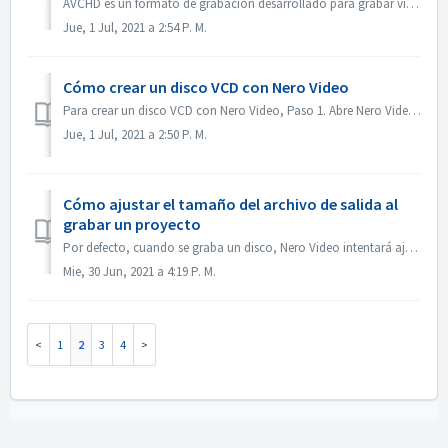
AVCHD es un formato de grabación desarrollado para grabar vídeo de alta definición en soportes como DVD grabables, discos duros y tarjetas de memoria. E...
Jue, 1 Jul, 2021 a 2:54 P. M.
Cómo crear un disco VCD con Nero Video
Para crear un disco VCD con Nero Video, Paso 1. Abre Nero Video. Paso 2. Arrastra un archivo de vídeo a Nero Video Home, Nero Video abrirá el diálogo 'S...
Jue, 1 Jul, 2021 a 2:50 P. M.
Cómo ajustar el tamaño del archivo de salida al
grabar un proyecto
Por defecto, cuando se graba un disco, Nero Video intentará ajustarse al espacio completo de un disco. En algunos casos, si no necesita una salida de gran t...
Mie, 30 Jun, 2021 a 4:19 P. M.
1
2
3
4