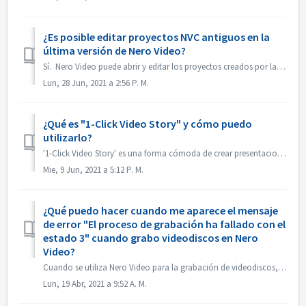
¿Es posible editar proyectos NVC antiguos en la
última versión de Nero Video?
Sí. Nero Video puede abrir y editar los proyectos creados por las versiones antiguas de Nero Video. Pero, el antiguo Nero Video no puede abrir los proye...
Lun, 28 Jun, 2021 a 2:56 P. M.
¿Qué es "1-Click Video Story" y cómo puedo
utilizarlo?
'1-Click Video Story' es una forma cómoda de crear presentaciones de diapositivas y películas profesionales con solo arrastrar y soltar, y con un so...
Mie, 9 Jun, 2021 a 5:12 P. M.
¿Qué puedo hacer cuando me aparece el mensaje
de error "El proceso de grabación ha fallado con el
estado 3" cuando grabo videodiscos en Nero
Video?
Cuando se utiliza Nero Video para la grabación de videodiscos, es posible que se encuentre con este error. "Estado 3" es un estado general del pr...
Lun, 19 Abr, 2021 a 9:52 A. M.