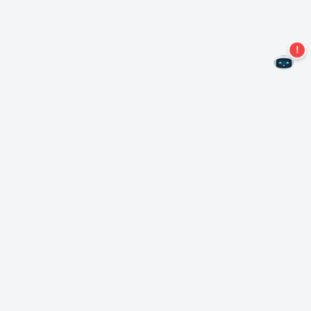
¡No te pierdas más ofertas!
Suscríbase a nuestro boletín
Suscríbase
Sobre Nero
Copyright
Centro de prensa
Privacidad