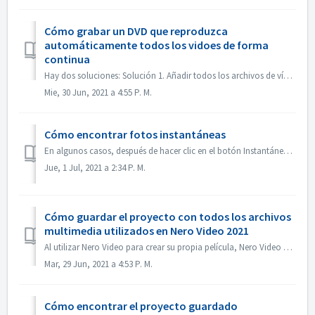
Cómo grabar un DVD que reproduzca
automáticamente todos los vidoes de forma
continua
Hay dos soluciones: Solución 1. Añadir todos los archivos de vídeo en un título. En la pantalla de edición, importa todos los archivos de vídeo que quieras...
Mie, 30 Jun, 2021 a 4:55 P. M.
Cómo encontrar fotos instantáneas
En algunos casos, después de hacer clic en el botón Instantánea, la imagen de la instantánea no se muestra en Mis Medios. Puede encontrar la imagen de la si...
Jue, 1 Jul, 2021 a 2:34 P. M.
Cómo guardar el proyecto con todos los archivos
multimedia utilizados en Nero Video 2021
Al utilizar Nero Video para crear su propia película, Nero Video puede importar sus propios archivos multimedia como vídeo, música o imágenes desde diferent...
Mar, 29 Jun, 2021 a 4:53 P. M.
Cómo encontrar el proyecto guardado