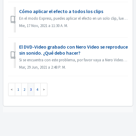
Cómo aplicar el efecto a todos los clips
En el modo Express, puedes aplicar el efecto en un solo clip, luego abre el "Control de efectos Express", activa "Aplicar a todos los clips o...
Mie, 17 Nov, 2021 a 11:30 A. M.
El DVD-Video grabado con Nero Video se reproduce
sin sonido. ¿Qué debo hacer?
Si se encuentra con este problema, por favor vaya a Nero Video, previsualice su proyecto fuente. Asegúrese de que antes de grabar, el sonido está bien. Si n...
Mar, 29 Jun, 2021 a 2:48 P. M.
1
2
3
4