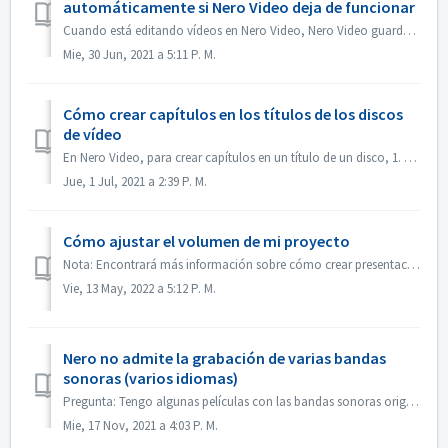
automáticamente si Nero Video deja de funcionar
Cuando está editando vídeos en Nero Video, Nero Video guarda automáticamente el proyecto en segundo plano. Si Nero Video deja de funcionar antes de guardar...
Mie, 30 Jun, 2021 a 5:11 P. M.
Cómo crear capítulos en los títulos de los discos
de vídeo
En Nero Video, para crear capítulos en un título de un disco, 1. En la pantalla Contenido, seleccione el título. 2. Bajo la vista previa del título, mueva e...
Jue, 1 Jul, 2021 a 2:39 P. M.
Cómo ajustar el volumen de mi proyecto
Nota: Encontrará más información sobre cómo crear presentaciones de diapositivas con música en el siguiente enlace: Crear presentaciones de diapositivas con...
Vie, 13 May, 2022 a 5:12 P. M.
Nero no admite la grabación de varias bandas
sonoras (varios idiomas)
Pregunta: Tengo algunas películas con las bandas sonoras originales en 2 idiomas incluidas (alemán e inglés）. Pero no consigo poner la 2ª pista de audio en ...
Mie, 17 Nov, 2021 a 4:03 P. M.