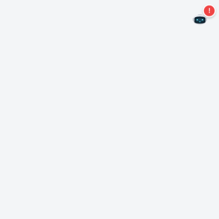
¡No te pierdas más ofertas!
Suscríbase a nuestro boletín
Suscríbase
Sobre Nero
Copyright
Centro de prensa
Privacidad