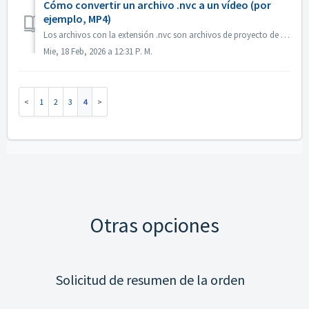
Cómo convertir un archivo .nvc a un vídeo (por
ejemplo, MP4)
Los archivos con la extensión .nvc son archivos de proyecto de Nero Video, NO vídeos terminados. Contienen instrucciones de edición y enlaces a los medios d...
Mie, 18 Feb, 2026 a 12:31 P. M.
1
2
3
4
Otras opciones
Solicitud de resumen de la orden