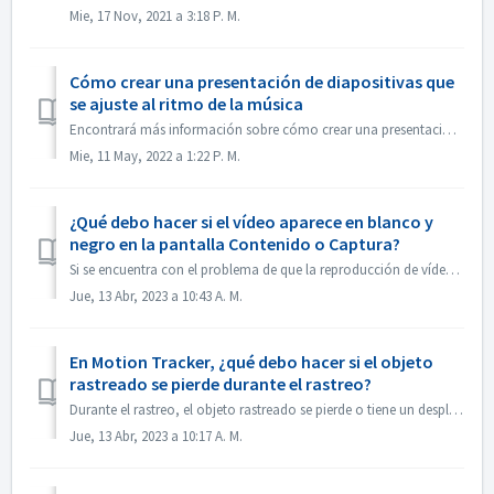
Mie, 17 Nov, 2021 a 3:18 P. M.
Cómo crear una presentación de diapositivas que
se ajuste al ritmo de la música
Encontrará más información sobre cómo crear una presentación de diapositivas según el ritmo de la música en el siguiente enlace: Crear una presentación de d...
Mie, 11 May, 2022 a 1:22 P. M.
¿Qué debo hacer si el vídeo aparece en blanco y
negro en la pantalla Contenido o Captura?
Si se encuentra con el problema de que la reproducción de vídeo es en blanco y negro, pero la exportación / grabación es en color, por favor, actualice el s...
Jue, 13 Abr, 2023 a 10:43 A. M.
En Motion Tracker, ¿qué debo hacer si el objeto
rastreado se pierde durante el rastreo?
Durante el rastreo, el objeto rastreado se pierde o tiene un desplazamiento, puede "detener el rastreo" inmediatamente, hacer clic en "Acerca...
Jue, 13 Abr, 2023 a 10:17 A. M.