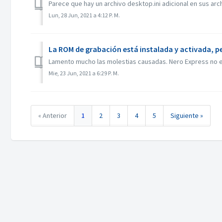
Parece que hay un archivo desktop.ini adicional en sus arch
Lun, 28 Jun, 2021 a 4:12 P. M.
La ROM de grabación está instalada y activada, p
Lamento mucho las molestias causadas. Nero Express no es
Mie, 23 Jun, 2021 a 6:29 P. M.
« Anterior
1
2
3
4
5
Siguiente »