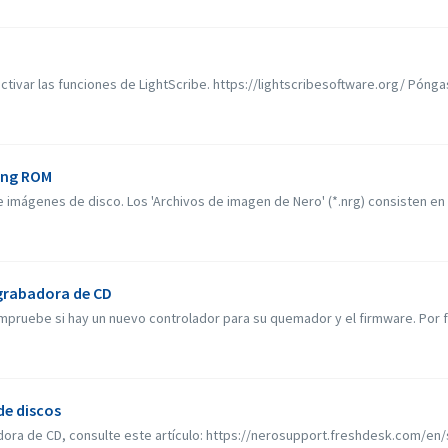
activar las funciones de LightScribe. https://lightscribesoftware.org/ Pónga
ing ROM
 imágenes de disco. Los 'Archivos de imagen de Nero' (*.nrg) consisten en 
grabadora de CD
mpruebe si hay un nuevo controlador para su quemador y el firmware. Por favo
de discos
ora de CD, consulte este artículo: https://nerosupport.freshdesk.com/en/s