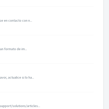
se en contacto con n...
un formato de im...
r, actualice si lo ha...
upport/solutions/articles...