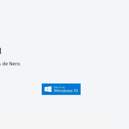
l
s de Nero.