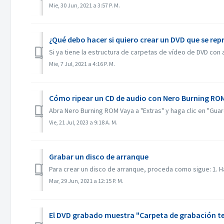
Mie, 30 Jun, 2021 a 3:57 P. M.
¿Qué debo hacer si quiero crear un DVD que se re
Si ya tiene la estructura de carpetas de vídeo de DVD con a
Mie, 7 Jul, 2021 a 4:16 P. M.
Cómo ripear un CD de audio con Nero Burning RO
Abra Nero Burning ROM Vaya a "Extras" y haga clic en "Guarda
Vie, 21 Jul, 2023 a 9:18 A. M.
Grabar un disco de arranque
Para crear un disco de arranque, proceda como sigue: 1. Hag
Mar, 29 Jun, 2021 a 12:15 P. M.
El DVD grabado muestra "Carpeta de grabación te