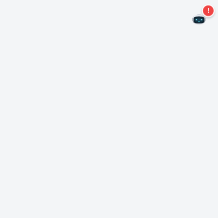
¡No te pierdas más ofertas!
Suscríbase a nuestro boletín
Suscríbase
Sobre Nero
Copyright
Centro de prensa
Privacidad