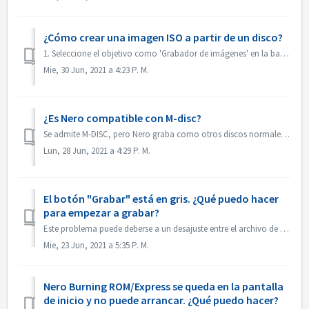
¿Cómo crear una imagen ISO a partir de un disco?
1. Seleccione el objetivo como 'Grabador de imágenes' en la barra de herramientas. 2. Inserte el disco de origen en la unidad. Haz clic en Copiar...
Mie, 30 Jun, 2021 a 4:23 P. M.
¿Es Nero compatible con M-disc?
Se admite M-DISC, pero Nero graba como otros discos normales. No hay ningún tratamiento especial para esto.
Lun, 28 Jun, 2021 a 4:29 P. M.
El botón "Grabar" está en gris. ¿Qué puedo hacer
para empezar a grabar?
Este problema puede deberse a un desajuste entre el archivo de proyecto y su tipo de proyecto. Por favor, pruebe con otros tipos de proyecto para ver si hay...
Mie, 23 Jun, 2021 a 5:35 P. M.
Nero Burning ROM/Express se queda en la pantalla
de inicio y no puede arrancar. ¿Qué puedo hacer?