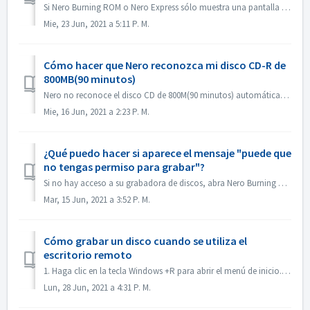
Si Nero Burning ROM o Nero Express sólo muestra una pantalla de inicio pero no la ventana de la aplicación, compruebe si hay alguna unidad de disco que no f...
Mie, 23 Jun, 2021 a 5:11 P. M.
Cómo hacer que Nero reconozca mi disco CD-R de
800MB(90 minutos)
Nero no reconoce el disco CD de 800M(90 minutos) automáticamente. Ahora se detecta como 700M(80minutos). Si necesita grabar un disco completo de casi 800M ...
Mie, 16 Jun, 2021 a 2:23 P. M.
¿Qué puedo hacer si aparece el mensaje "puede que
no tengas permiso para grabar"?
Si no hay acceso a su grabadora de discos, abra Nero Burning ROM o Nero Express, aparecerá el mensaje de error. Cómo resolverlo: Bajo la cuenta de admin...
Mar, 15 Jun, 2021 a 3:52 P. M.
Cómo grabar un disco cuando se utiliza el
escritorio remoto
1. Haga clic en la tecla Windows +R para abrir el menú de inicio. 2. Introduzca gpedit.msc en el cuadro de búsqueda y pulse la tecla [Enter] de su teclado....
Lun, 28 Jun, 2021 a 4:31 P. M.