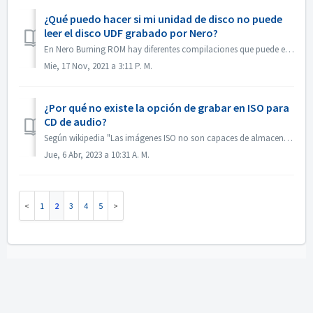
¿Qué puedo hacer si mi unidad de disco no puede
leer el disco UDF grabado por Nero?
En Nero Burning ROM hay diferentes compilaciones que puede elegir. Si graba un disco UDF, pero la compatibilidad de su unidad de disco y el UDF no es tan ...
Mie, 17 Nov, 2021 a 3:11 P. M.
¿Por qué no existe la opción de grabar en ISO para
CD de audio?
Según wikipedia "Las imágenes ISO no son capaces de almacenar y recrear discos CD-Audio, debido a que los discos CD-Audio no utilizan un sistema de ar...
Jue, 6 Abr, 2023 a 10:31 A. M.
1
2
3
4
5