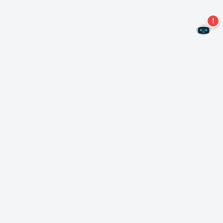
¡No te pierdas más ofertas!
Suscríbase a nuestro boletín
Suscríbase
Sobre Nero
Copyright
Centro de prensa
Privacidad