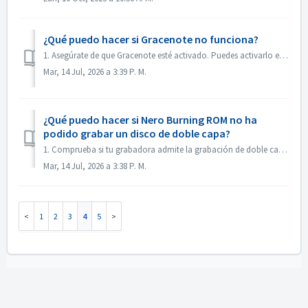
¿Qué puedo hacer si Gracenote no funciona?
1. Asegúrate de que Gracenote esté activado. Puedes activarlo en el menú «Archivo -> Opciones -> Base de datos», marcando la opción «Habilitar acceso ...
Mar, 14 Jul, 2026 a 3:39 P. M.
¿Qué puedo hacer si Nero Burning ROM no ha
podido grabar un disco de doble capa?
1. Comprueba si tu grabadora admite la grabación de doble capa. 2. Reduce la velocidad de grabación: la grabación a alta velocidad puede provocar que l...
Mar, 14 Jul, 2026 a 3:38 P. M.
1
2
3
4
5