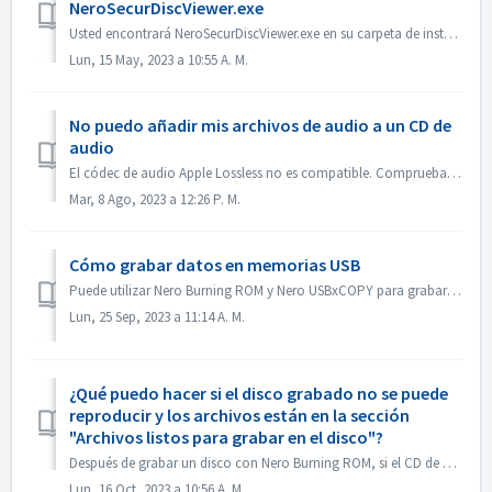
NeroSecurDiscViewer.exe
Usted encontrará NeroSecurDiscViewer.exe en su carpeta de instalación, algo así como: C:\Programas (x86)\NNero\NNero 2023\NNero Burning ROM\SecurDisc Tambi...
Lun, 15 May, 2023 a 10:55 A. M.
No puedo añadir mis archivos de audio a un CD de
audio
El códec de audio Apple Lossless no es compatible. Comprueba el códec de audio de tus archivos. O envíenoslo para que lo comprobemos.
Mar, 8 Ago, 2023 a 12:26 P. M.
Cómo grabar datos en memorias USB
Puede utilizar Nero Burning ROM y Nero USBxCOPY para grabar datos en memorias USB/tarjetas. En Nero Burning ROM, 'Raspberry Pi OS' e 'ISO to USB...
Lun, 25 Sep, 2023 a 11:14 A. M.
¿Qué puedo hacer si el disco grabado no se puede
reproducir y los archivos están en la sección
"Archivos listos para grabar en el disco"?
Después de grabar un disco con Nero Burning ROM, si el CD de audio no puede reproducirse con el reproductor de CD, abra el disco en el Explorador de Windows...
Lun, 16 Oct, 2023 a 10:56 A. M.