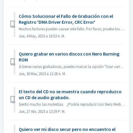
Cómo Solucionar el Fallo de Grabación con el
Registro 'DMA Driver Error, CRC Error'
Muchos factores pueden causar este fallo. Por favor, pruebe los siguientes métodos: 1. Cambie los cables de datos de la grabadora; 2. 2. Si está utilizando...
Jue, 4 May, 2023 a 10:53 A. M.
Quiero grabar en varios discos con Nero Burning
ROM
Si tienes varias grabadoras, puedes marcar la opción "Usar varias grabadoras" en la pestaña Grabar antes de grabar. Si no tienes varias grabado...
Jue, 30 Mar, 2023 a 11:28 A. M.
El texto del CD no se muestra cuando reproduzco
un CD de audio grabado.
Siento mucho las molestias. ¿Podría reproducir con Nero MediaHome y comprobar los metadatos? Tus reproductores deben soportar la lectura del texto del CD....
Jue, 27 Abr, 2023 a 12:29 P. M.
Quiero ver mi disco secur pero no encuentro el