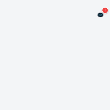
Ne manquez plus aucune offre !
S'abonner à notre newsletter
S'abonner
A propos de Nero
Copyright
Centre de presse
Protection des données