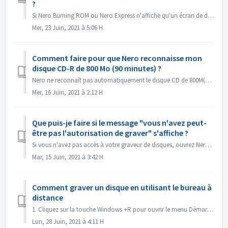
?
Si Nero Burning ROM ou Nero Express n'affiche qu'un écran de démarrage mais pas de fenêtre d'application, vérifiez si un lecteur de disque ne fo...
Mer, 23 Juin, 2021 à 5:06 H
Comment faire pour que Nero reconnaisse mon
disque CD-R de 800 Mo (90 minutes) ?
Nero ne reconnaît pas automatiquement le disque CD de 800M(90 minutes). Il est toujours détecté comme 700M(80minutes) maintenant. Si vous avez besoin de gr...
Mer, 16 Juin, 2021 à 2:12 H
Que puis-je faire si le message "vous n'avez peut-
être pas l'autorisation de graver" s'affiche ?
Si vous n'avez pas accès à votre graveur de disques, ouvrez Nero Burning ROM ou Nero Express, le message d'erreur s'affiche. Comment réso...
Mar, 15 Juin, 2021 à 3:42 H
Comment graver un disque en utilisant le bureau à
distance
1. Cliquez sur la touche Windows +R pour ouvrir le menu Démarrer. 2. Entrez gpedit.msc dans le champ de recherche et appuyez sur la touche [Enter] de votre...
Lun, 28 Juin, 2021 à 4:11 H