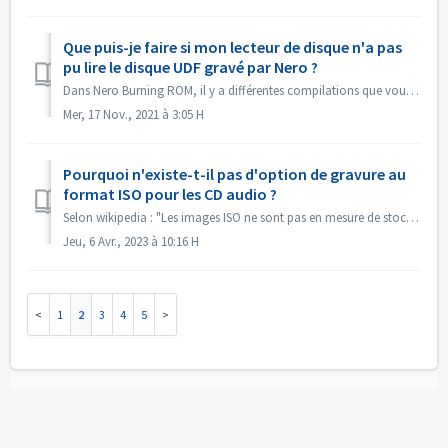
Que puis-je faire si mon lecteur de disque n'a pas
pu lire le disque UDF gravé par Nero ?
Dans Nero Burning ROM, il y a différentes compilations que vous pouvez choisir. Si vous avez gravé un disque UDF mais que la compatibilité de votre lecteu...
Mer, 17 Nov., 2021 à 3:05 H
Pourquoi n'existe-t-il pas d'option de gravure au
format ISO pour les CD audio ?
Selon wikipedia : "Les images ISO ne sont pas en mesure de stocker et de recréer les disques CD-Audio, car ces derniers n'utilisent pas de système...
Jeu, 6 Avr., 2023 à 10:16 H
1
2
3
4
5