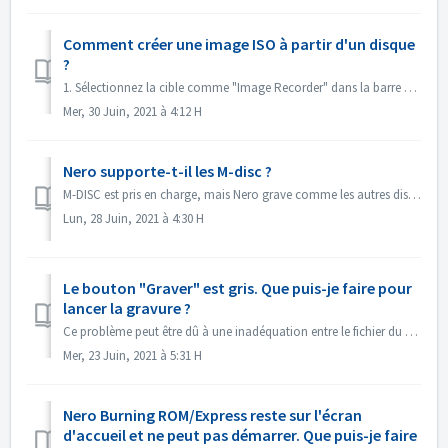
Comment créer une image ISO à partir d'un disque
?
1. Sélectionnez la cible comme "Image Recorder" dans la barre d'outils. 2. Insérez votre disque source dans le lecteur. Cliquez sur Copier da...
Mer, 30 Juin, 2021 à 4:12 H
Nero supporte-t-il les M-disc ?
M-DISC est pris en charge, mais Nero grave comme les autres disques ordinaires. Il n'y a pas de traitement spécial pour cela.
Lun, 28 Juin, 2021 à 4:30 H
Le bouton "Graver" est gris. Que puis-je faire pour
lancer la gravure ?
Ce problème peut être dû à une inadéquation entre le fichier du projet et votre type de projet. Essayez d'autres types de projet pour voir s'il y a ...
Mer, 23 Juin, 2021 à 5:31 H
Nero Burning ROM/Express reste sur l'écran
d'accueil et ne peut pas démarrer. Que puis-je faire