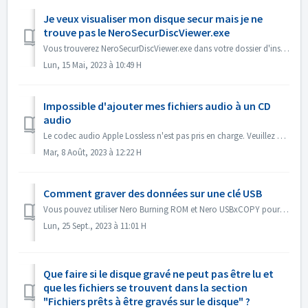
Je veux visualiser mon disque secur mais je ne
trouve pas le NeroSecurDiscViewer.exe
Vous trouverez NeroSecurDiscViewer.exe dans votre dossier d'installation, quelque chose comme : C:\NProgrammes (x86)\NNero\N 2023\NNero Burning ROM\NSec...
Lun, 15 Mai, 2023 à 10:49 H
Impossible d'ajouter mes fichiers audio à un CD
audio
Le codec audio Apple Lossless n'est pas pris en charge. Veuillez vérifier le codec audio de vos fichiers. Ou envoyez-les nous pour vérification.
Mar, 8 Août, 2023 à 12:22 H
Comment graver des données sur une clé USB
Vous pouvez utiliser Nero Burning ROM et Nero USBxCOPY pour graver des données sur des clés/cartes USB. Dans Nero Burning ROM, 'Raspberry Pi OS' et ...
Lun, 25 Sept., 2023 à 11:01 H
Que faire si le disque gravé ne peut pas être lu et
que les fichiers se trouvent dans la section
"Fichiers prêts à être gravés sur le disque" ?