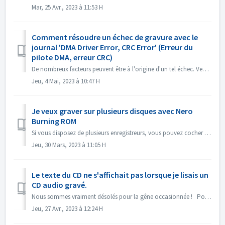
Mar, 25 Avr., 2023 à 11:53 H
Comment résoudre un échec de gravure avec le
journal 'DMA Driver Error, CRC Error' (Erreur du
pilote DMA, erreur CRC)
De nombreux facteurs peuvent être à l'origine d'un tel échec. Veuillez essayer les méthodes suivantes : 1. Changez les câbles de données sur le ...
Jeu, 4 Mai, 2023 à 10:47 H
Je veux graver sur plusieurs disques avec Nero
Burning ROM
Si vous disposez de plusieurs enregistreurs, vous pouvez cocher l'option "Utiliser plusieurs enregistreurs" dans l'onglet Gravure avant de...
Jeu, 30 Mars, 2023 à 11:05 H
Le texte du CD ne s'affichait pas lorsque je lisais un
CD audio gravé.
Nous sommes vraiment désolés pour la gêne occasionnée ! Pourriez-vous lire le CD avec Nero MediaHome et vérifier les métadonnées ? Vos lecteurs doivent pr...
Jeu, 27 Avr., 2023 à 12:24 H