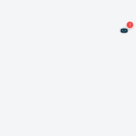
Ne manquez plus aucune offre !
S'abonner à notre newsletter
S'abonner
A propos de Nero
Copyright