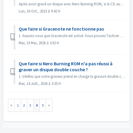
Après avoir gravé un disque avec Nero Burning ROM, si le CD audio ne peut pas être lu avec un lecteur CD, ouvrez le disque dans l'Explorateur Windows po...
Lun, 16 Oct., 2023 à 9:42 H
Que faire si Gracenote ne fonctionne pas
1. Assurez-vous que Gracenote est activé. Vous pouvez l'activer dans le menu « Fichier -> Options -> Base de données », en cochant l'option « ...
Mar, 19 Mai, 2026 à 3:02 H
Que faire si Nero Burning ROM n'a pas réussi à
graver un disque double couche ?
1. Vérifiez que votre graveur prend en charge la gravure double couche. 2. Réduisez la vitesse de gravure : une gravure à grande vitesse peut entraîner...
Mar, 14 Juill., 2026 à 3:35 H
1
2
3
4
5