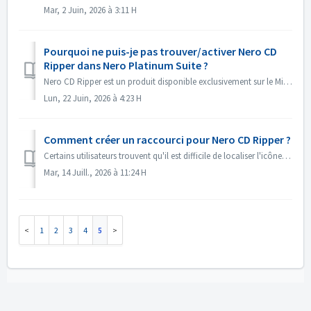
Mar, 2 Juin, 2026 à 3:11 H
Pourquoi ne puis-je pas trouver/activer Nero CD
Ripper dans Nero Platinum Suite ?
Nero CD Ripper est un produit disponible exclusivement sur le Microsoft Store (https://apps.microsoft.com/detail/9NSNQ0CPD06G) et n'est pas inclus dans ...
Lun, 22 Juin, 2026 à 4:23 H
Comment créer un raccourci pour Nero CD Ripper ?
Certains utilisateurs trouvent qu'il est difficile de localiser l'icône de Nero CD Ripper et doivent se rendre à chaque fois sur le Microsoft Store ...
Mar, 14 Juill., 2026 à 11:24 H
1
2
3
4
5