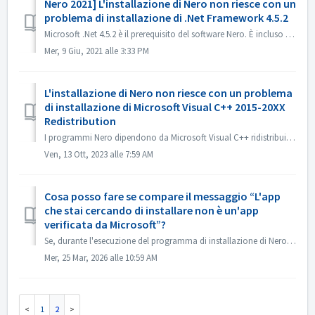
Nero 2021] L'installazione di Nero non riesce con un
problema di installazione di .Net Framework 4.5.2
Microsoft .Net 4.5.2 è il prerequisito del software Nero. È incluso nel sistema Windows 10. Tuttavia, su Windows 7, 8 o 8.1, non è incluso e deve essere ins...
Mer, 9 Giu, 2021 alle 3:33 PM
L'installazione di Nero non riesce con un problema
di installazione di Microsoft Visual C++ 2015-20XX
Redistribution
I programmi Nero dipendono da Microsoft Visual C++ ridistribuibile. E abbiamo integrato la sua installazione nel nostro programma di installazione. Tuttavia...
Ven, 13 Ott, 2023 alle 7:59 AM
Cosa posso fare se compare il messaggio “L'app
che stai cercando di installare non è un'app
verificata da Microsoft”?
Se, durante l'esecuzione del programma di installazione di Nero come illustrato di seguito, ricevi un errore del tipo “L'app che stai cercando di in...
Mer, 25 Mar, 2026 alle 10:59 AM
1
2