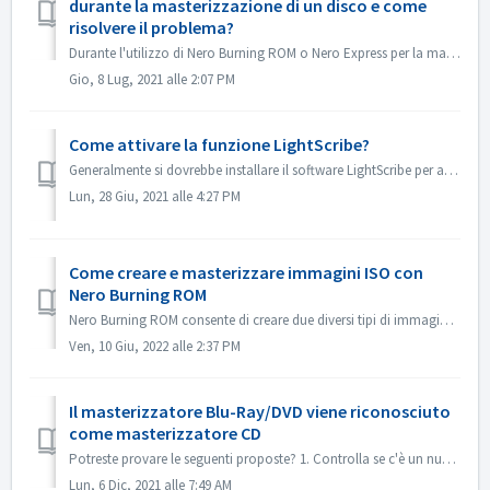
durante la masterizzazione di un disco e come
risolvere il problema?
Durante l'utilizzo di Nero Burning ROM o Nero Express per la masterizzazione di contenuti su un disco, è possibile incontrare il messaggio di errore &qu...
Gio, 8 Lug, 2021 alle 2:07 PM
Come attivare la funzione LightScribe?
Generalmente si dovrebbe installare il software LightScribe per attivare le funzioni di LightScribe. https://lightscribesoftware.org/ Contattaci se hai alt...
Lun, 28 Giu, 2021 alle 4:27 PM
Come creare e masterizzare immagini ISO con
Nero Burning ROM
Nero Burning ROM consente di creare due diversi tipi di immagini disco. I 'file immagine Nero' (*.nrg) consistono in un formato immagine disco prop...
Ven, 10 Giu, 2022 alle 2:37 PM
Il masterizzatore Blu-Ray/DVD viene riconosciuto
come masterizzatore CD
Potreste provare le seguenti proposte? 1. Controlla se c'è un nuovo driver per il tuo masterizzatore e il firmware. Si prega di aggiornare se c'è. ...
Lun, 6 Dic, 2021 alle 7:49 AM