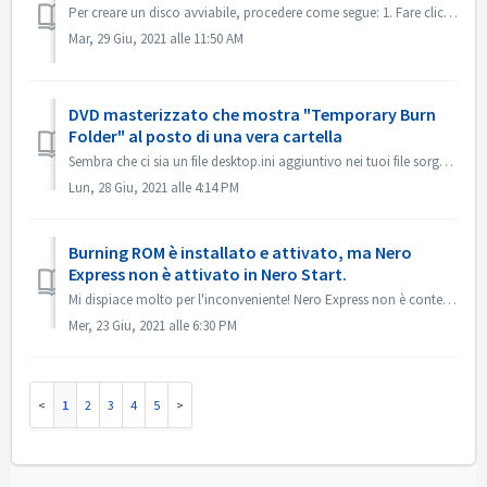
Per creare un disco avviabile, procedere come segue: 1. Fare clic sul pulsante Nuovo nella schermata principale di Nero Burning ROM. ->Si apre la finest...
Mar, 29 Giu, 2021 alle 11:50 AM
DVD masterizzato che mostra "Temporary Burn
Folder" al posto di una vera cartella
Sembra che ci sia un file desktop.ini aggiuntivo nei tuoi file sorgente. Explorer legge quel file e trova che questa particolare cartella ha un nome localiz...
Lun, 28 Giu, 2021 alle 4:14 PM
Burning ROM è installato e attivato, ma Nero
Express non è attivato in Nero Start.
Mi dispiace molto per l'inconveniente! Nero Express non è contenuto nel prodotto standalone Nero BurningRom. Nero Express è venduto nei negozi offline...
Mer, 23 Giu, 2021 alle 6:30 PM
1
2
3
4
5