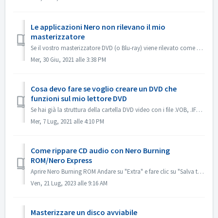
Le applicazioni Nero non rilevano il mio
masterizzatore
Se il vostro masterizzatore DVD (o Blu-ray) viene rilevato come masterizzatore CD, fate riferimento a questo articolo: https://nerosupport.freshdesk.com/en...
Mer, 30 Giu, 2021 alle 3:38 PM
Cosa devo fare se voglio creare un DVD che
funzioni sul mio lettore DVD
Se hai già la struttura della cartella DVD video con i file .VOB, .IFO/.BUP, puoi usare Nero BurningROM per masterizzare DVD. 1. Nuova compilazione. Selezio...
Mer, 7 Lug, 2021 alle 4:10 PM
Come rippare CD audio con Nero Burning
ROM/Nero Express
Aprire Nero Burning ROM Andare su "Extra" e fare clic su "Salva tracce audio". Nella scheda "sorgente", selezionare le trac...
Ven, 21 Lug, 2023 alle 9:16 AM
Masterizzare un disco avviabile