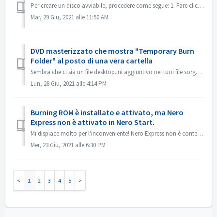
Per creare un disco avviabile, procedere come segue: 1. Fare clic sul pulsante Nuovo nella schermata principale di Nero Burning ROM. ->Si apre la finest...
Mar, 29 Giu, 2021 alle 11:50 AM
DVD masterizzato che mostra "Temporary Burn
Folder" al posto di una vera cartella
Sembra che ci sia un file desktop.ini aggiuntivo nei tuoi file sorgente. Explorer legge quel file e trova che questa particolare cartella ha un nome localiz...
Lun, 28 Giu, 2021 alle 4:14 PM
Burning ROM è installato e attivato, ma Nero
Express non è attivato in Nero Start.
Mi dispiace molto per l'inconveniente! Nero Express non è contenuto nel prodotto standalone Nero BurningRom. Nero Express è venduto nei negozi offline...
Mer, 23 Giu, 2021 alle 6:30 PM
1
2
3
4
5