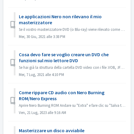
Le applicazioni Nero non rilevano il mio
masterizzatore
Se il vostro masterizzatore DVD (o Blu-ray) viene rilevato come masterizzatore CD, fate riferimento a questo articolo: https://nerosupport.freshdesk.com/en...
Mer, 30 Giu, 2021 alle 3:38 PM
Cosa devo fare se voglio creare un DVD che
funzioni sul mio lettore DVD
Se hai già la struttura della cartella DVD video con i file .VOB, .IFO/.BUP, puoi usare Nero BurningROM per masterizzare DVD. 1. Nuova compilazione. Selezio...
Mer, 7 Lug, 2021 alle 4:10 PM
Come rippare CD audio con Nero Burning
ROM/Nero Express
Aprire Nero Burning ROM Andare su "Extra" e fare clic su "Salva tracce audio". Nella scheda "sorgente", selezionare le trac...
Ven, 21 Lug, 2023 alle 9:16 AM
Masterizzare un disco avviabile