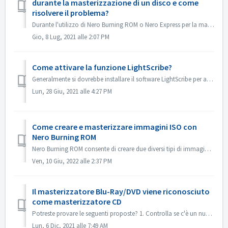
durante la masterizzazione di un disco e come
risolvere il problema?
Durante l'utilizzo di Nero Burning ROM o Nero Express per la masterizzazione di contenuti su un disco, è possibile incontrare il messaggio di errore &qu...
Gio, 8 Lug, 2021 alle 2:07 PM
Come attivare la funzione LightScribe?
Generalmente si dovrebbe installare il software LightScribe per attivare le funzioni di LightScribe. https://lightscribesoftware.org/ Contattaci se hai alt...
Lun, 28 Giu, 2021 alle 4:27 PM
Come creare e masterizzare immagini ISO con
Nero Burning ROM
Nero Burning ROM consente di creare due diversi tipi di immagini disco. I 'file immagine Nero' (*.nrg) consistono in un formato immagine disco prop...
Ven, 10 Giu, 2022 alle 2:37 PM
Il masterizzatore Blu-Ray/DVD viene riconosciuto
come masterizzatore CD
Potreste provare le seguenti proposte? 1. Controlla se c'è un nuovo driver per il tuo masterizzatore e il firmware. Si prega di aggiornare se c'è. ...
Lun, 6 Dic, 2021 alle 7:49 AM