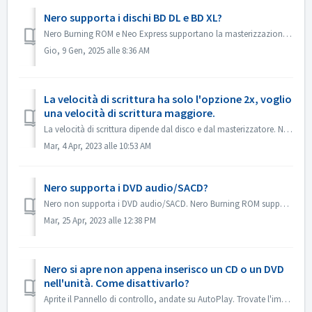
Nero supporta i dischi BD DL e BD XL?
Nero Burning ROM e Neo Express supportano la masterizzazione su dischi BD DL (50 GB) e BD XL (100 GB e 128 G). Nero Video supporta la masterizzazione di dis...
Gio, 9 Gen, 2025 alle 8:36 AM
La velocità di scrittura ha solo l'opzione 2x, voglio
una velocità di scrittura maggiore.
La velocità di scrittura dipende dal disco e dal masterizzatore. Nero Burning ROM rileva automaticamente il masterizzatore e il disco ed elenca la velocità ...
Mar, 4 Apr, 2023 alle 10:53 AM
Nero supporta i DVD audio/SACD?
Nero non supporta i DVD audio/SACD. Nero Burning ROM supporta solo la masterizzazione di CD audio a 44100 hz.
Mar, 25 Apr, 2023 alle 12:38 PM
Nero si apre non appena inserisco un CD o un DVD
nell'unità. Come disattivarlo?
Aprite il Pannello di controllo, andate su AutoPlay. Trovate l'impostazione di ogni DVD o CD. Impostate su 'Chiedimi ogni volta' o 'Non fare...