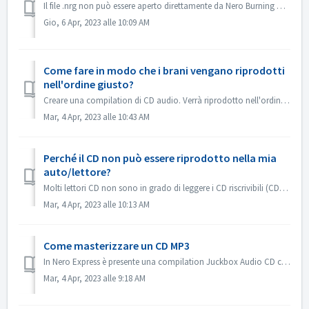
Il file .nrg non può essere aperto direttamente da Nero Burning ROM. È possibile masterizzare il file .nrg su disco con Nero Burning ROM. Oppure utilizzare...
Gio, 6 Apr, 2023 alle 10:09 AM
Come fare in modo che i brani vengano riprodotti
nell'ordine giusto?
Creare una compilation di CD audio. Verrà riprodotto nell'ordine in cui sono stati aggiunti i file. Se si crea con un'altra compilation, verrà maste...
Mar, 4 Apr, 2023 alle 10:43 AM
Perché il CD non può essere riprodotto nella mia
auto/lettore?
Molti lettori CD non sono in grado di leggere i CD riscrivibili (CD-RW). Pertanto, per la masterizzazione dei CD audio è necessario utilizzare i normali CD-...
Mar, 4 Apr, 2023 alle 10:13 AM
Come masterizzare un CD MP3
In Nero Express è presente una compilation Juckbox Audio CD che crea un CD con tutti i vostri file MP3, WMA o Nero AAC preferiti che possono essere riprodot...
Mar, 4 Apr, 2023 alle 9:18 AM