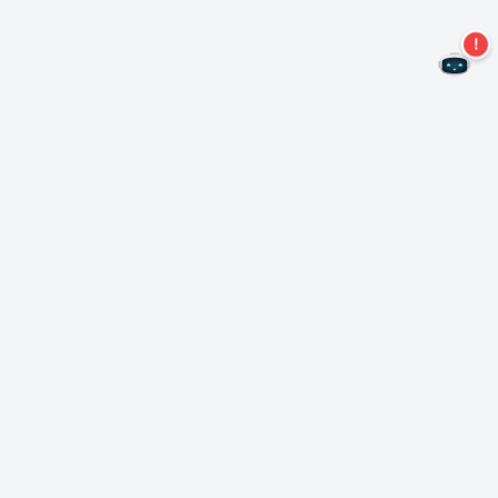
Non perdere altre offerte!
Iscriviti alla nostra newsletter
Iscriviti
Informazioni su Nero
Copyright