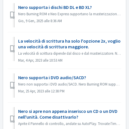
Nero supporta i dischi BD DL e BD XL?
Nero Burning ROM e Neo Express supportano la masterizzazione su dischi BD DL (50 GB) e BD XL (100 GB e 128 G). Nero Video supporta la masterizzazione di dis...
Gio, 9 Gen, 2025 alle 8:36 AM
La velocità di scrittura ha solo l'opzione 2x, voglio
una velocità di scrittura maggiore.
La velocità di scrittura dipende dal disco e dal masterizzatore. Nero Burning ROM rileva automaticamente il masterizzatore e il disco ed elenca la velocità ...
Mar, 4 Apr, 2023 alle 10:53 AM
Nero supporta i DVD audio/SACD?
Nero non supporta i DVD audio/SACD. Nero Burning ROM supporta solo la masterizzazione di CD audio a 44100 hz.
Mar, 25 Apr, 2023 alle 12:38 PM
Nero si apre non appena inserisco un CD o un DVD
nell'unità. Come disattivarlo?
Aprite il Pannello di controllo, andate su AutoPlay. Trovate l'impostazione di ogni DVD o CD. Impostate su 'Chiedimi ogni volta' o 'Non fare...