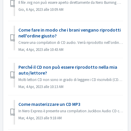
Il file .nrg non può essere aperto direttamente da Nero Burning ROM. È possibile masterizzare il file .nrg su disco con Nero Burning ROM. Oppure utilizzare...
Gio, 6 Apr, 2023 alle 10:09 AM
Come fare in modo che i brani vengano riprodotti
nell'ordine giusto?
Creare una compilation di CD audio. Verrà riprodotto nell'ordine in cui sono stati aggiunti i file. Se si crea con un'altra compilation, verrà maste...
Mar, 4 Apr, 2023 alle 10:43 AM
Perché il CD non può essere riprodotto nella mia
auto/lettore?
Molti lettori CD non sono in grado di leggere i CD riscrivibili (CD-RW). Pertanto, per la masterizzazione dei CD audio è necessario utilizzare i normali CD-...
Mar, 4 Apr, 2023 alle 10:13 AM
Come masterizzare un CD MP3
In Nero Express è presente una compilation Juckbox Audio CD che crea un CD con tutti i vostri file MP3, WMA o Nero AAC preferiti che possono essere riprodot...
Mar, 4 Apr, 2023 alle 9:18 AM