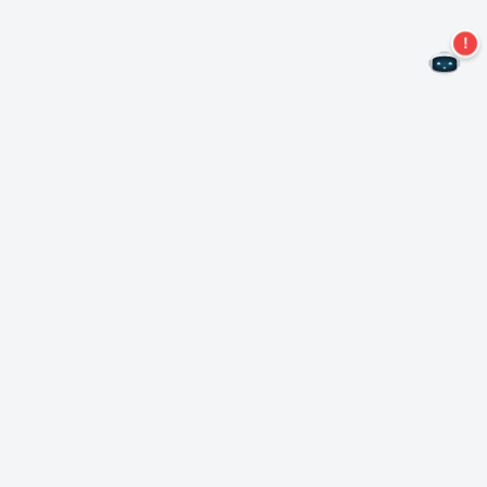
Non perdere altre offerte!
Iscriviti alla nostra newsletter
Iscriviti
Informazioni su Nero
Copyright