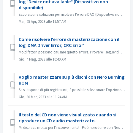
log "Device not available" (Dispositivo non
disponibile)
Ecco alcune soluzioni per risolvere l'errore DAO (Dispositivo non disponibile). Aggiornare o ripristinare il firmware del driver Questo problema si v...
Mar, 25 Apr, 2023 alle 11:57 AM
Come risolvere l'errore di masterizzazione con il
log 'DMA Driver Error, CRC Error'
Molti fattori possono causare questo errore. Provare i seguenti metodi: 1. Scambiare i cavi dati sul masterizzatore; 2. Se si utilizza un'unità di regis...
Gio, 4 Mag, 2023 alle 10:49 AM
Voglio masterizzare su più dischi con Nero Burning
ROM
Se si dispone di più registratori, è possibile selezionare l'opzione 'Usa più registratori' nella scheda Masterizzazione prima di masterizzare. ...
Gio, 30 Mar, 2023 alle 11:24 AM
Il testo del CD non viene visualizzato quando si
riproduce un CD audio masterizzato.
Mi dispiace molto per l'inconveniente! Può riprodurre con Nero MediaHome e controllare i metadati? I lettori devono supportare la lettura del testo de...