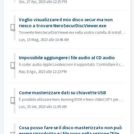
Gio, 27 Apr, 2023 alle 12:25 PM
Voglio visualizzare il mio disco secur ma non
riesco a trovare NeroSecurDiscViewer.exe
Troverete NeroSecurDiscViewer.exe nella vostra cartella di installazione, qualcosa come: C:\Programmi (x86)\Nero\Nero 2023\Nero Burning ROM\SecurDisc Dovre...
Lun, 15 Mag, 2023 alle 10:46 AM
Impossibile aggiungere i file audio al CD audio
Il codec audio Apple Lossless non è supportato. Controllare il codec audio dei file. Oppure inviateceli per verificarli.
Mar, 8 Ago, 2023 alle 12:23 PM
Come masterizzare dati su chiavette USB
È possibile utilizzare Nero Burning ROM e Nero USBxCOPY per masterizzare i dati su chiavette/schede USB. In Nero Burning ROM, "Raspberry Pi OS" e ...
Lun, 25 Set, 2023 alle 11:05 AM
Cosa posso fare se il disco masterizzato non può
essere riprodotto e i file sono nella sezione "File