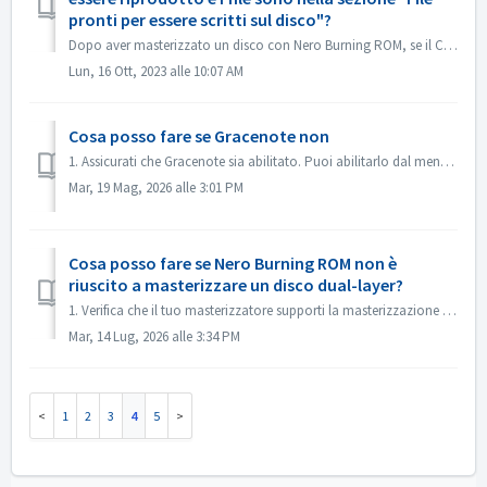
pronti per essere scritti sul disco"?
Dopo aver masterizzato un disco con Nero Burning ROM, se il CD audio non può essere riprodotto con il lettore CD, aprire il disco in Esplora risorse per con...
Lun, 16 Ott, 2023 alle 10:07 AM
Cosa posso fare se Gracenote non
1. Assicurati che Gracenote sia abilitato. Puoi abilitarlo dal menu “File->Opzioni->Database”, selezionando l'opzione “Abilita accesso al database...
Mar, 19 Mag, 2026 alle 3:01 PM
Cosa posso fare se Nero Burning ROM non è
riuscito a masterizzare un disco dual-layer?
1. Verifica che il tuo masterizzatore supporti la masterizzazione dual-layer. 2. Riduci la velocità di masterizzazione: la masterizzazione ad alta velocit...
Mar, 14 Lug, 2026 alle 3:34 PM
1
2
3
4
5