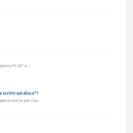
berry Pi OS" e ...
 scritti sul disco"?
plora risorse per con...