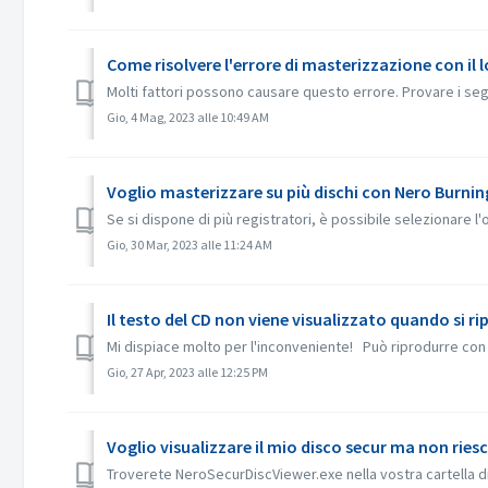
Come risolvere l'errore di masterizzazione con il l
Molti fattori possono causare questo errore. Provare i seguen
Gio, 4 Mag, 2023 alle 10:49 AM
Voglio masterizzare su più dischi con Nero Burni
Se si dispone di più registratori, è possibile selezionare l
Gio, 30 Mar, 2023 alle 11:24 AM
Il testo del CD non viene visualizzato quando si 
Mi dispiace molto per l'inconveniente! Può riprodurre con 
Gio, 27 Apr, 2023 alle 12:25 PM
Voglio visualizzare il mio disco secur ma non rie
Troverete NeroSecurDiscViewer.exe nella vostra cartella 