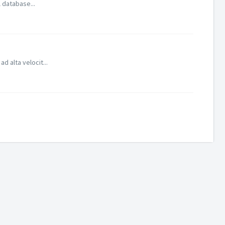
l database...
d alta velocit...