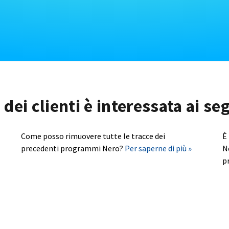
dei clienti è interessata ai s
Come posso rimuovere tutte le tracce dei
È
precedenti programmi Nero?
Per saperne di più »
N
p