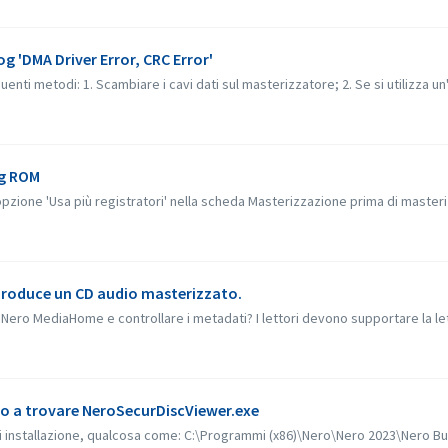
og 'DMA Driver Error, CRC Error'
ti metodi: 1. Scambiare i cavi dati sul masterizzatore; 2. Se si utilizza un'u
ng ROM
'opzione 'Usa più registratori' nella scheda Masterizzazione prima di masteriz
riproduce un CD audio masterizzato.
Nero MediaHome e controllare i metadati? I lettori devono supportare la lett
sco a trovare NeroSecurDiscViewer.exe
di installazione, qualcosa come: C:\Programmi (x86)\Nero\Nero 2023\Nero B