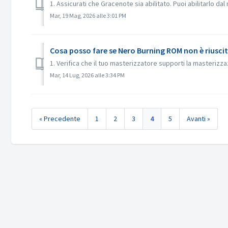
1. Assicurati che Gracenote sia abilitato. Puoi abilitarlo d
Mar, 19 Mag, 2026 alle 3:01 PM
Cosa posso fare se Nero Burning ROM non è riuscit
1. Verifica che il tuo masterizzatore supporti la masterizzaz
Mar, 14 Lug, 2026 alle 3:34 PM
« Precedente
1
2
3
4
5
Avanti »