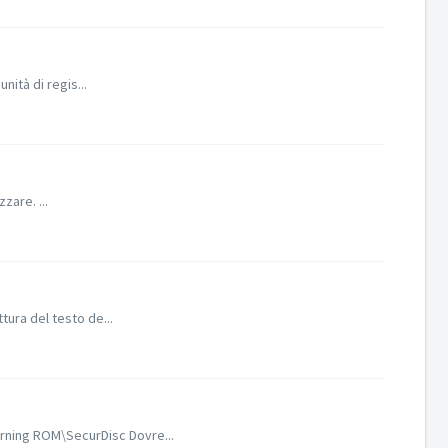
nità di regis...
zare. ...
ura del testo de...
urning ROM\SecurDisc Dovre...