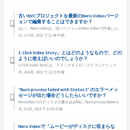
古いNVCプロジェクトを最新のNero Videoバージ
ョンで編集することはできますか？
はい。 Nero Videoは、旧バージョンのNero Videoで作成したプロジェクトを開いて編集することができます。 しかし、古い Nero Video は新しい Nero Video で作成されたプロジェクトを開くことができません。 そのため、古いプロジェクトを新しいNero Videoで開いて保存...
火, 11 5月, 2021 で 11:48 午前
1-Click Video Story」とはどのようなもので、どの
ように使えばいいのでしょうか？
1-Click Video Story は、ドラッグ＆ドロップとワンクリックだけで、プロフェッショナルなスライドショーやムービーを快適に作成することができます。Nero 2019 からは、Nero Start のドロップゾーンや Nero Video のドロップゾーンからこの機能にアクセスできるようになりました...
木, 24 6月, 2021 で 12:13 午後
“Burn process failed with Status 3” のエラーメッ
セージが出た場合どうしたらいいですか？
NeroVideoでのディスクの書き込み時に“Burn process failed with Status 3” のエラーメッセージが出た場合 NeroVideoでビデオディスクに書き込みをする際にこのメッセージが現れた場合、“Status 3”は一般的にNeroVideoの書き込みプロセスに関するものです...
月, 6 5月, 2019 で 11:55 午前
Nero Videoで「ムービーがディスクに収まらな