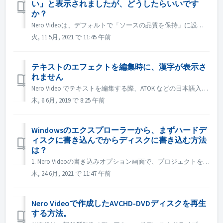
い」と表示されましたが、どうしたらいいです
か？
Nero Videoは、デフォルトで「ソースの品質を保持」に設定されています。そのため、作成されたDVD、AVCHD、Blu-rayは、元のビデオファイルと同様の品質と見た目を維持します。しかし、この設定では、一部のコンテンツが目的のディスクに収まらないことがあります。これは、Full-O-Meterの赤い部...
火, 11 5月, 2021 で 11:45 午前
テキストのエフェクトを編集時に、漢字が表示さ
れません
Nero Video でテキストを編集する際、ATOK などの日本語入力システムでは漢字に変換できない場合があります。 その場合は、Microsoft IME または Google IME をお試しください。
木, 6 6月, 2019 で 8:25 午前
Windowsのエクスプローラーから、まずハードデ
ィスクに書き込んでからディスクに書き込む方法
は？
1. Nero Videoの書き込みオプション画面で、プロジェクトをハードディスクのフォルダーに書き込みます。 2. 書き込みに成功した場合、Windowsのディスクへの書き込み機能を使って書き込みを行います。 ). ディスクドライブに空のディスクを挿入します。 2). 手順1で作成したフォル...
木, 24 6月, 2021 で 11:47 午前
Nero Videoで作成したAVCHD-DVDディスクを再生
する方法。