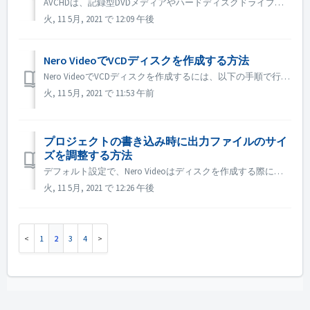
AVCHDは、記録型DVDメディアやハードディスクドライブ、メモリーカードなどのメディアに高精細な映像を記録するために開発された記録フォーマットです。 DVDプレーヤーはAVCHDディスクに対応していません。AVCHDディスクを再生するためには、以下のいずれかのタイプの製品が必要です。 対応AVC...
火, 11 5月, 2021 で 12:09 午後
Nero VideoでVCDディスクを作成する方法
Nero VideoでVCDディスクを作成するには、以下の手順で行います。 Step 1. Nero Videoを開きます。 Step 2. ビデオファイルをNero Video Homeにドラッグすると、Nero Videoは「ビデオプロジェクトタイプの選択」ダイアログを表示します。 Step 3. 「...
火, 11 5月, 2021 で 11:53 午前
プロジェクトの書き込み時に出力ファイルのサイ
ズを調整する方法
デフォルト設定で、Nero Videoはディスクを作成する際に、ディスクの完全なスペースに合わせて出力しようとします。 大きなサイズの出力を必要としない場合には、カスタマイズ設定を行うことができます。 書き込む前に、「オプション」→「記録形式オプション」を開き、書き込むディスクの種類に応じたタブを選択...
火, 11 5月, 2021 で 12:26 午後
1
2
3
4