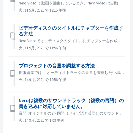
Nero Video で動画を編集しているとき、Nero Video は自動的にプロジェクトをバックグラウンドで保存します。 プロジェクトを保存する前に Nero Video の動作が停止した場合でも、この方法で自動保存されたプロジェクトを見つけることができます。 1. 次の場所にある ユーザ...
火, 11 5月, 2021 で 12:15 午後
ビデオディスクのタイトルにチャプターを作成す
る方法
Nero Videoでは、ディスクのタイトルにチャプターを作成するために、以下の操作を行います。 1. コンテンツ画面で、タイトルを選択します。 2. タイトルのプレビュー画面で、ポジションマーカーをチャプターを追加したい位置に移動します。 3. チャプターボタンをクリックすると、ドロップダウンメニューが...
火, 11 5月, 2021 で 11:56 午前
プロジェクトの音量を調整する方法
拡張編集では、 オーディオトラックの音量を調整したい場合は、オーディオトラックの左側にある音量ボタンにマウスを移動させ、右クリックして調整します。 指定した映像や音楽の音量を調整したい場合は、その映像や音楽を選択し、右上のエフェクトパレット→プロパティ→オーディオレベルで調整します。 ...
火, 14 9月, 2021 で 12:56 午後
Neroは複数のサウンドトラック（複数の言語）の
書き込みに対応していません。
質問: オリジナルの2ヶ国語（ドイツ語と英語）のサウンドトラックが収録されている映画がいくつかあります。 しかし、2つ目の音声トラックをDVDに入れることができず、1つ目の音声トラック（ドイツ語）しか作成されません。 回答: DVD作成時に選択できるオーディオトラック（言語）は1つのみで、複数の言語には対...
火, 14 9月, 2021 で 1:03 午後