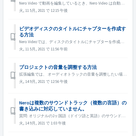
Nero Video で動画を編集しているとき、Nero Video は自動的にプロジェクトをバックグラウンドで保存します。 プロジェクトを保存する前に Nero Video の動作が停止した場合でも、この方法で自動保存されたプロジェクトを見つけることができます。 1. 次の場所にある ユーザ...
火, 11 5月, 2021 で 12:15 午後
ビデオディスクのタイトルにチャプターを作成す
る方法
Nero Videoでは、ディスクのタイトルにチャプターを作成するために、以下の操作を行います。 1. コンテンツ画面で、タイトルを選択します。 2. タイトルのプレビュー画面で、ポジションマーカーをチャプターを追加したい位置に移動します。 3. チャプターボタンをクリックすると、ドロップダウンメニューが...
火, 11 5月, 2021 で 11:56 午前
プロジェクトの音量を調整する方法
拡張編集では、 オーディオトラックの音量を調整したい場合は、オーディオトラックの左側にある音量ボタンにマウスを移動させ、右クリックして調整します。 指定した映像や音楽の音量を調整したい場合は、その映像や音楽を選択し、右上のエフェクトパレット→プロパティ→オーディオレベルで調整します。 ...
火, 14 9月, 2021 で 12:56 午後
Neroは複数のサウンドトラック（複数の言語）の
書き込みに対応していません。
質問: オリジナルの2ヶ国語（ドイツ語と英語）のサウンドトラックが収録されている映画がいくつかあります。 しかし、2つ目の音声トラックをDVDに入れることができず、1つ目の音声トラック（ドイツ語）しか作成されません。 回答: DVD作成時に選択できるオーディオトラック（言語）は1つのみで、複数の言語には対...
火, 14 9月, 2021 で 1:03 午後