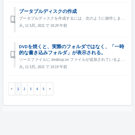
ブータブルディスクの作成
ブータブルディスクを作成するには、次のように操作します。 1.Nero Burning ROMのメイン画面で［New］ボタンをクリックします。 →「New Compilation」ウィンドウが表示されます。 2.ドロップダウンメニューから希望のディスクフォーマットを選択します。 3.ブートコンピ...
火, 11 5月, 2021 で 10:29 午前
DVDを焼くと、実際のフォルダではなく、「一時
的な書き込みフォルダ」が表示される。
ソースファイルに desktop.ini ファイルが追加されているようです。エクスプローラーがそのファイルを読み、この特定のフォルダがリソースID付きのローカライズされた名前を持っていることを発見します。解決されたローカライズ名は「Temporary Burn Folder」と表示されます。 基本的に、これは...
火, 11 5月, 2021 で 10:19 午前
1
2
3
4
5