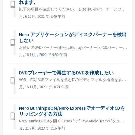
れます。
以下の項目を確認してください。 1. お使いのバーナーとファームウェアに新しいドライバーがあるかどうかを確認してください。ある場合はアップデートをお願いします。 2. お使いのSATAコントローラのブランドとモデルを確認し、新しいドライバがあるかどうかを検索してください。新しいバージョンがあればアップデート...
月, 6 12月, 2021 で 7:49 午前
Nero アプリケーションがディスクバーナーを検出
しない
お使いのDVDバーナー(またはBlu-rayバーナー)がCDバーナーとして検出された場合は、こちらの記事を参考にしてください。 https://nerosupport.freshdesk.com/en/support/solutions/articles/44001697315-blu-ray-dvd-bur...
月, 16 11月, 2020 で 9:50 午前
DVDプレーヤーで再生するDVDを作成したい
VOB、IFO/.BUPファイルを含むDVDビデオフォルダ構造をすでに持っている場合は、Nero BurningROMを使用してDVDに書き込むことができます。 1. 新しいコンピレーションを作成します。DVD-> DVD-Videoを選択してください。 2. 準備したフォルダ構造からすべてのVOB、...
月, 16 11月, 2020 で 10:21 午前
Nero Burning ROM/Nero ExpressでオーディオCDを
リッピングする方法
Nero Burning ROMを開く Extras "で "Save Audio Tracks "をクリックします。 source」タブで、トラックを選択します。 出力 "タブで、出力を設定します。 ボタン「コピー」をクリックします。 Nero Exp...
金, 21 7月, 2023 で 9:16 午前