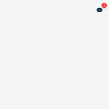
二度とオファーを見逃すことはありません。
ニュースレターを購読する
購読
Neroについて
著作権について
プレスセンター
データ保護