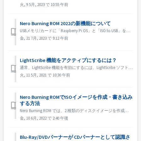
火, 9 5月, 2023 で 10:55 午前
Nero Burning ROM 2022の新機能について
USBメモリ/カードに「Raspberry Pi OS」と「ISO to USB」を追加します。Raspberry Pi OSやシステムのISOイメージをUSBにコピーして、ルートデバイス化することができます。また、DVDビデオやインストールなど、他のISOイメージもコピーすることができます。
金, 21 7月, 2023 で 9:12 午前
LightScribe 機能をアクティブにするには？
通常、LightScribe 機能を有効にするには、LightScribe ソフトウェアをインストールする必要があります。 https://lightscribesoftware.org/ ご不明な点がございましたら、お問い合わせください。
火, 11 5月, 2021 で 10:30 午前
Nero Burning ROMでISOイメージを作成・書き込み
する方法
Nero Burning ROM では、2 種類のディスクイメージを作成することができます。 Nero イメージ ファイル」（*.nrg）は、オーディオ CD、ブータブル CD、ミックスモード CD など、あらゆる種類のコンパイルに使用できる独自の Nero ディスク イメージ フォーマットで構成されています...
金, 10 6月, 2022 で 2:40 午後
Blu-Ray/DVDバーナーが CDバーナーとして認識さ