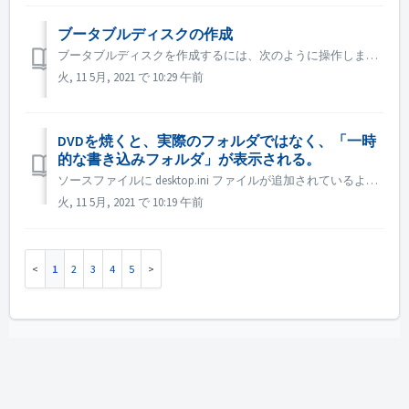
ブータブルディスクの作成
ブータブルディスクを作成するには、次のように操作します。 1.Nero Burning ROMのメイン画面で［New］ボタンをクリックします。 →「New Compilation」ウィンドウが表示されます。 2.ドロップダウンメニューから希望のディスクフォーマットを選択します。 3.ブートコンピ...
火, 11 5月, 2021 で 10:29 午前
DVDを焼くと、実際のフォルダではなく、「一時
的な書き込みフォルダ」が表示される。
ソースファイルに desktop.ini ファイルが追加されているようです。エクスプローラーがそのファイルを読み、この特定のフォルダがリソースID付きのローカライズされた名前を持っていることを発見します。解決されたローカライズ名は「Temporary Burn Folder」と表示されます。 基本的に、これは...
火, 11 5月, 2021 で 10:19 午前
1
2
3
4
5