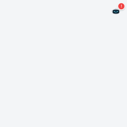
二度とオファーを見逃すことはありません。
ニュースレターを購読する
購読
Neroについて
著作権について
プレスセンター
データ保護