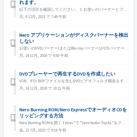
れます。
以下の項目を確認してください。 1. お使いのバーナーとファームウェアに新しいドライバーがあるかどうかを確認してください。ある場合はアップデートをお願いします。 2. お使いのSATAコントローラのブランドとモデルを確認し、新しいドライバがあるかどうかを検索してください。新しいバージョンがあればアップデート...
月, 6 12月, 2021 で 7:49 午前
Nero アプリケーションがディスクバーナーを検出
しない
お使いのDVDバーナー(またはBlu-rayバーナー)がCDバーナーとして検出された場合は、こちらの記事を参考にしてください。 https://nerosupport.freshdesk.com/en/support/solutions/articles/44001697315-blu-ray-dvd-bur...
月, 16 11月, 2020 で 9:50 午前
DVDプレーヤーで再生するDVDを作成したい
VOB、IFO/.BUPファイルを含むDVDビデオフォルダ構造をすでに持っている場合は、Nero BurningROMを使用してDVDに書き込むことができます。 1. 新しいコンピレーションを作成します。DVD-> DVD-Videoを選択してください。 2. 準備したフォルダ構造からすべてのVOB、...
月, 16 11月, 2020 で 10:21 午前
Nero Burning ROM/Nero ExpressでオーディオCDを
リッピングする方法
Nero Burning ROMを開く Extras "で "Save Audio Tracks "をクリックします。 source」タブで、トラックを選択します。 出力 "タブで、出力を設定します。 ボタン「コピー」をクリックします。 Nero Exp...
金, 21 7月, 2023 で 9:16 午前