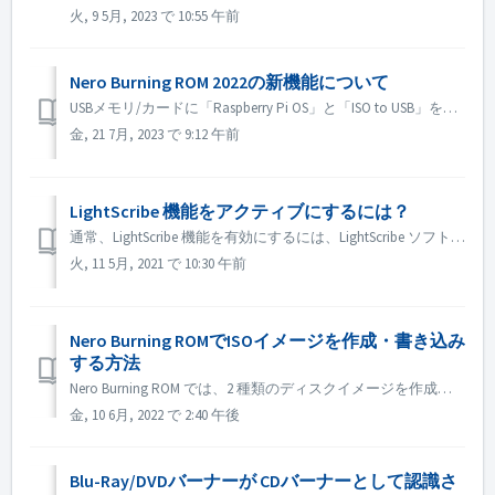
火, 9 5月, 2023 で 10:55 午前
Nero Burning ROM 2022の新機能について
USBメモリ/カードに「Raspberry Pi OS」と「ISO to USB」を追加します。Raspberry Pi OSやシステムのISOイメージをUSBにコピーして、ルートデバイス化することができます。また、DVDビデオやインストールなど、他のISOイメージもコピーすることができます。
金, 21 7月, 2023 で 9:12 午前
LightScribe 機能をアクティブにするには？
通常、LightScribe 機能を有効にするには、LightScribe ソフトウェアをインストールする必要があります。 https://lightscribesoftware.org/ ご不明な点がございましたら、お問い合わせください。
火, 11 5月, 2021 で 10:30 午前
Nero Burning ROMでISOイメージを作成・書き込み
する方法
Nero Burning ROM では、2 種類のディスクイメージを作成することができます。 Nero イメージ ファイル」（*.nrg）は、オーディオ CD、ブータブル CD、ミックスモード CD など、あらゆる種類のコンパイルに使用できる独自の Nero ディスク イメージ フォーマットで構成されています...
金, 10 6月, 2022 で 2:40 午後
Blu-Ray/DVDバーナーが CDバーナーとして認識さ