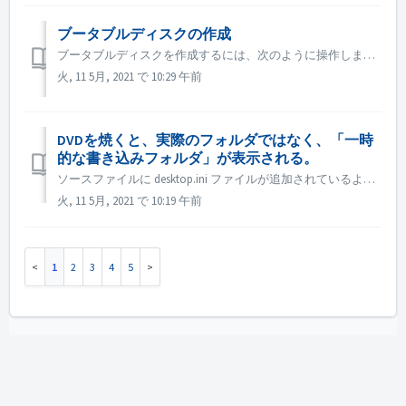
ブータブルディスクの作成
ブータブルディスクを作成するには、次のように操作します。 1.Nero Burning ROMのメイン画面で［New］ボタンをクリックします。 →「New Compilation」ウィンドウが表示されます。 2.ドロップダウンメニューから希望のディスクフォーマットを選択します。 3.ブートコンピ...
火, 11 5月, 2021 で 10:29 午前
DVDを焼くと、実際のフォルダではなく、「一時
的な書き込みフォルダ」が表示される。
ソースファイルに desktop.ini ファイルが追加されているようです。エクスプローラーがそのファイルを読み、この特定のフォルダがリソースID付きのローカライズされた名前を持っていることを発見します。解決されたローカライズ名は「Temporary Burn Folder」と表示されます。 基本的に、これは...
火, 11 5月, 2021 で 10:19 午前
1
2
3
4
5