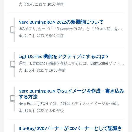
火, 9 5月, 2023 で 10:55 午前
Nero Burning ROM 2022の新機能について
USBメモリ/カードに「Raspberry Pi OS」と「ISO to USB」を追加します。Raspberry Pi OSやシステムのISOイメージをUSBにコピーして、ルートデバイス化することができます。また、DVDビデオやインストールなど、他のISOイメージもコピーすることができます。
金, 21 7月, 2023 で 9:12 午前
LightScribe 機能をアクティブにするには？
通常、LightScribe 機能を有効にするには、LightScribe ソフトウェアをインストールする必要があります。 https://lightscribesoftware.org/ ご不明な点がございましたら、お問い合わせください。
火, 11 5月, 2021 で 10:30 午前
Nero Burning ROMでISOイメージを作成・書き込み
する方法
Nero Burning ROM では、2 種類のディスクイメージを作成することができます。 Nero イメージ ファイル」（*.nrg）は、オーディオ CD、ブータブル CD、ミックスモード CD など、あらゆる種類のコンパイルに使用できる独自の Nero ディスク イメージ フォーマットで構成されています...
金, 10 6月, 2022 で 2:40 午後
Blu-Ray/DVDバーナーが CDバーナーとして認識さ