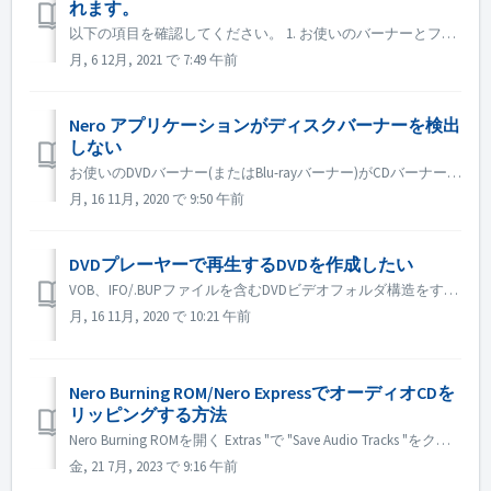
れます。
以下の項目を確認してください。 1. お使いのバーナーとファームウェアに新しいドライバーがあるかどうかを確認してください。ある場合はアップデートをお願いします。 2. お使いのSATAコントローラのブランドとモデルを確認し、新しいドライバがあるかどうかを検索してください。新しいバージョンがあればアップデート...
月, 6 12月, 2021 で 7:49 午前
Nero アプリケーションがディスクバーナーを検出
しない
お使いのDVDバーナー(またはBlu-rayバーナー)がCDバーナーとして検出された場合は、こちらの記事を参考にしてください。 https://nerosupport.freshdesk.com/en/support/solutions/articles/44001697315-blu-ray-dvd-bur...
月, 16 11月, 2020 で 9:50 午前
DVDプレーヤーで再生するDVDを作成したい
VOB、IFO/.BUPファイルを含むDVDビデオフォルダ構造をすでに持っている場合は、Nero BurningROMを使用してDVDに書き込むことができます。 1. 新しいコンピレーションを作成します。DVD-> DVD-Videoを選択してください。 2. 準備したフォルダ構造からすべてのVOB、...
月, 16 11月, 2020 で 10:21 午前
Nero Burning ROM/Nero ExpressでオーディオCDを
リッピングする方法
Nero Burning ROMを開く Extras "で "Save Audio Tracks "をクリックします。 source」タブで、トラックを選択します。 出力 "タブで、出力を設定します。 ボタン「コピー」をクリックします。 Nero Exp...
金, 21 7月, 2023 で 9:16 午前