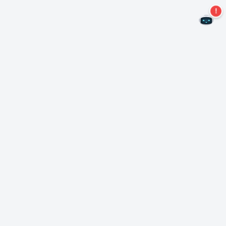
二度とオファーを見逃すことはありません。
ニュースレターを購読する
購読
Neroについて
著作権について
プレスセンター
データ保護