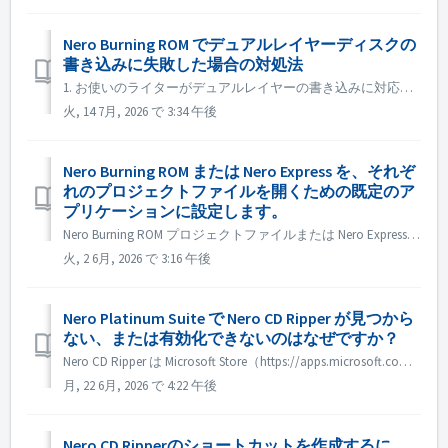
Nero Burning ROM でデュアルレイヤーディスクの
書き込みに失敗した場合の対処法
1. お使いのライターがデュアルレイヤーの書き込みに対応しているか確認してください。 2. 書き込み速度を下げる：高速書き込みを行うと、2層目の書き込みに失敗する可能性があります。最低速度（2.4倍速や4倍速など）を使用することをお勧めします。 3. 書き込みモード：1回限りの書き込みを確実...
火, 14 7月, 2026 で 3:34 午後
Nero Burning ROM または Nero Express を、それぞ
れのプロジェクトファイルを開くための既定のア
プリケーションに設定します。
Nero Burning ROM プロジェクトファイルまたは Nero Express プロジェクトを開くための既定のアプリケーションとして Nero Burning ROM または Nero Express を使用したい場合は、プロジェクトファイルを右クリックし、「プログラムから開く」メニューを選択して、「別...
火, 2 6月, 2026 で 3:16 午後
Nero Platinum Suite で Nero CD Ripper が見つから
ない、または有効化できないのはなぜですか？
Nero CD Ripper は Microsoft Store（https://apps.microsoft.com/detail/9NSNQ0CPD06G）でのみリリースされている製品であり、Nero Platinum Suite には含まれていません。そのため、Nero Platinum Suiteのアク...
月, 22 6月, 2026 で 4:22 午後
Nero CD Ripperのショートカットを作成するに