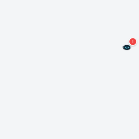
Mis geen aanbiedingen meer!
Abonneer u op onze nieuwsbrief
Inschrijven