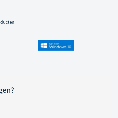
oducten.
jgen?