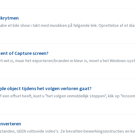
sikrytmen
be et lide show i takt med musikken på følgende link: Oprettelse af et dia
tent of Capture screen?
-wit is, maar het exporteren/branden in kleur is, moet u het Windows-sys
de object tijdens het volgen verloren gaat?
f een offset heeft, kunt u "het volgen onmiddellijk stoppen", klik op "Inzoo
onverteren
standen, GEEN voltooide video's. Ze bevatten bewerkingsinstructies en ko