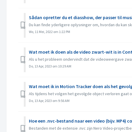
Sådan opretter du et diasshow, der passer til mu
Du kan finde yderligere oplysninger om, hvordan du kan ska
Wo, 11 Mei, 2022 om 1:22 PM
Wat moet ik doen als de video zwart-wit is in Con
Als u het probleem ondervindt dat de videoweergave zwart
Do, 13 Apr, 2023 om 10:29 AM
Wat moet ik in Motion Tracker doen als het gevolg
Als tijdens het volgen het gevolgde object verloren gaat o
Do, 13 Apr, 2023 om 9:56 AM
Hoe een .nvc-bestand naar een video (bijv. MP4) c
Bestanden met de extensie .nvc zijn Nero Video-projectbe