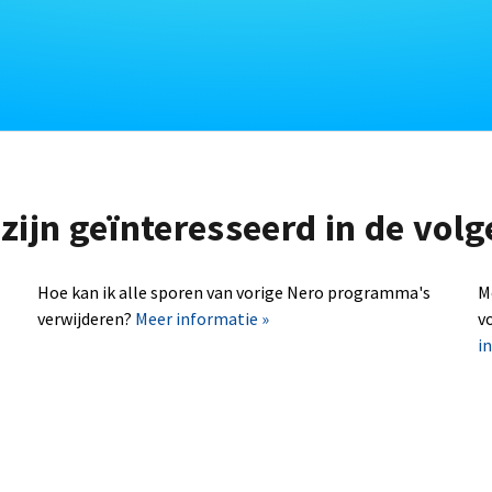
zijn geïnteresseerd in de vo
Hoe kan ik alle sporen van vorige Nero programma's
M
verwijderen?
Meer informatie »
v
i