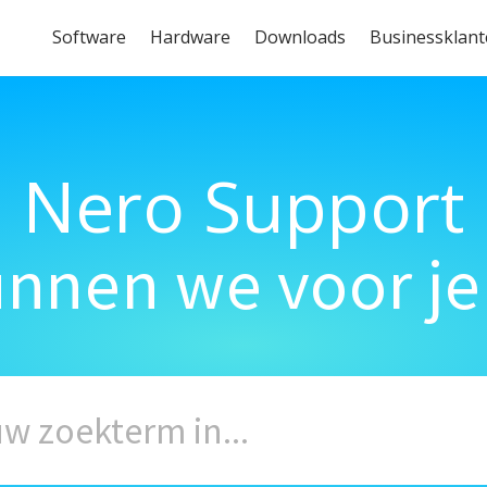
Software
Hardware
Downloads
Businessklan
Nero Support
unnen we voor je