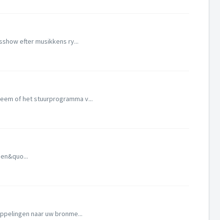
sshow efter musikkens ry...
teem of het stuurprogramma v...
men&quo...
ppelingen naar uw bronme...