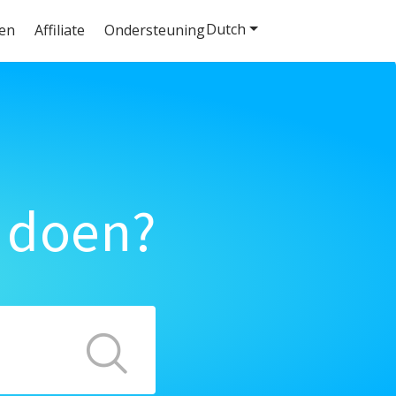
Dutch
ten
Affiliate
Ondersteuning
 doen?