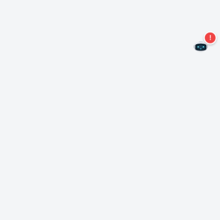
Mis geen aanbiedingen meer!
Abonneer u op onze nieuwsbrief
Inschrijven
Over Nero
Copyright