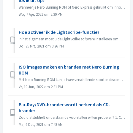
los ik dit op?
Wanneer je Nero Burning ROM of Nero Express gebruikt om inhoud op een schijf te branden, kan je de foutmelding 'Burn process failed ...' tegenkomen....
Wo, 7 Apr, 2021 om 2:39 PM
Hoe activeer ik de LightScribe-functie?
In het algemeen moet u de LightScribe software installeren om de LightScribe functies te activeren. https://lightscribesoftware.org/ Neem contact met ons o...
Do, 25 Mrt, 2021 om 3:26 PM
ISO images maken en branden met Nero Burning
ROM
Met Nero Burning ROM kun je twee verschillende soorten disc images maken. De 'Nero Image Files' (*.nrg) bestaan uit een eigen Nero Disc Image forma...
Vr, 10 Jun, 2022 om 2:31 PM
Blu-Ray/DVD-brander wordt herkend als CD-
brander
Zou u alstublieft onderstaande voorstellen willen proberen? 1. Controleer of er een nieuwe driver is voor uw brander en firmware. Gelieve te updaten als...
Ma, 6 Dec, 2021 om 7:48 AM