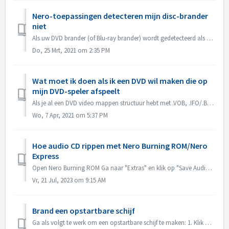
Nero-toepassingen detecteren mijn disc-brander
niet
Als uw DVD brander (of Blu-ray brander) wordt gedetecteerd als CD brander, raadpleeg dan dit artikel: https://nerosupport.freshdesk.com/en/support/solution...
Do, 25 Mrt, 2021 om 2:35 PM
Wat moet ik doen als ik een DVD wil maken die op
mijn DVD-speler afspeelt
Als je al een DVD video mappen structuur hebt met .VOB, .IFO/.BUP bestanden, dan kun je Nero BurningROM gebruiken om DVD te branden. 1. Nieuw een compilati...
Wo, 7 Apr, 2021 om 5:37 PM
Hoe audio CD rippen met Nero Burning ROM/Nero
Express
Open Nero Burning ROM Ga naar "Extras" en klik op "Save Audio Tracks". In het tabblad "source", selecteer tracks. Stel de ...
Vr, 21 Jul, 2023 om 9:15 AM
Brand een opstartbare schijf
Ga als volgt te werk om een opstartbare schijf te maken: 1. Klik op de knop Nieuw in het hoofdscherm van Nero Burning ROM. -> Het venster Nieuwe compila...