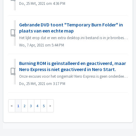
Do, 25 Mrt, 2021 om 4:36 PM
Gebrande DVD toont "Temporary Burn Folder" in
plaats van een echte map
Het lijkt erop dat er een extra desktop.ini bestand is in je bronbestanden. Verkenner leest dat bestand en vindt dat deze specifieke map een gelokaliseerde ...
Wo, 7 Apr, 2021 om 5:44 PM
Burning ROM is geïnstalleerd en geactiveerd, maar
Nero Express is niet geactiveerd in Nero Start.
Onze excuses voor het ongemak! Nero Express is geen onderdeel van het Nero BurningRom standalone product. Nero Express wordt verkocht in offline winkels. H...
Do, 25 Mrt, 2021 om 3:17 PM
1
2
3
4
5