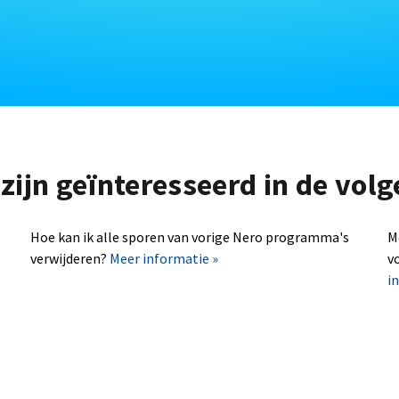
zijn geïnteresseerd in de vo
Hoe kan ik alle sporen van vorige Nero programma's
M
verwijderen?
Meer informatie »
v
i