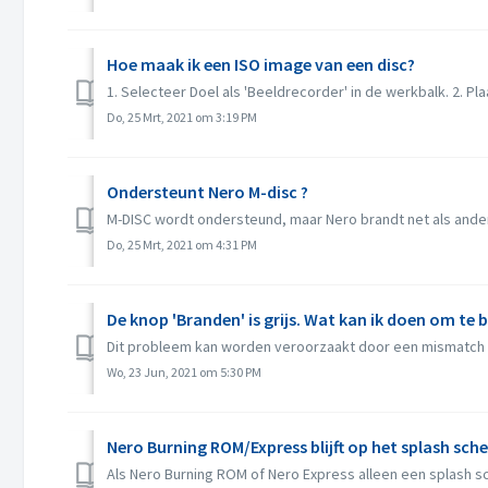
Hoe maak ik een ISO image van een disc?
1. Selecteer Doel als 'Beeldrecorder' in de werkbalk. 2. Plaa
Do, 25 Mrt, 2021 om 3:19 PM
Ondersteunt Nero M-disc ?
M-DISC wordt ondersteund, maar Nero brandt net als ander
Do, 25 Mrt, 2021 om 4:31 PM
De knop 'Branden' is grijs. Wat kan ik doen om te
Dit probleem kan worden veroorzaakt door een mismatch t
Wo, 23 Jun, 2021 om 5:30 PM
Nero Burning ROM/Express blijft op het splash sch
Als Nero Burning ROM of Nero Express alleen een splash sch