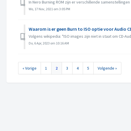
In Nero Burning ROM zijn er verschillende samenstellingen d
Wo, 17 Nov, 2021 om 3:05 PM
Waarom is er geen Burn to ISO optie voor Audio C
Volgens wikipedia: "ISO images zijn niet in staat om CD-Au
Do, 6 Apr, 2023 om 10:16 AM
« Vorige
1
2
3
4
5
Volgende »