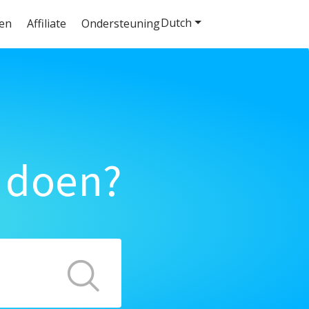
Dutch
ten
Affiliate
Ondersteuning
 doen?