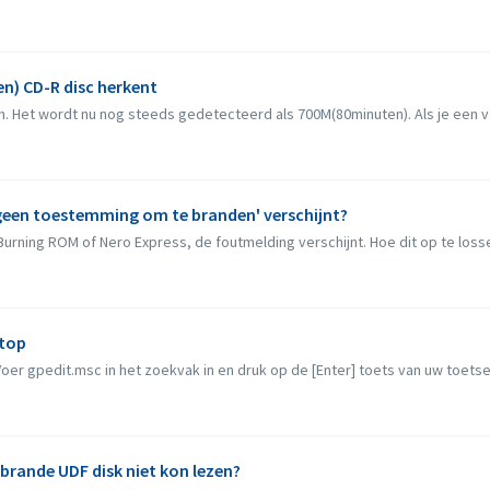
en) CD-R disc herkent
. Het wordt nu nog steeds gedetecteerd als 700M(80minuten). Als je een vol
 geen toestemming om te branden' verschijnt?
Burning ROM of Nero Express, de foutmelding verschijnt. Hoe dit op te loss
ktop
oer gpedit.msc in het zoekvak in en druk op de [Enter] toets van uw toetsenb
ebrande UDF disk niet kon lezen?