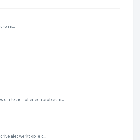
ëren n...
 om te zien of er een probleem...
ive niet werkt op je c...