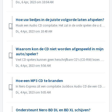
Do, 6 Apr, 2023 om 10:04 AM
Hoe uw liedjes in de juiste volgorde laten afspelen?
Maak een Audio CD compilatie. Het zal in de orde spelen die u de dossiers toevoegde. Als u met andere compilatie leidt die in feite een gegevensschijf zal b...
Di, 4 Apr, 2023 om 10:40 AM
Waarom kon de CD niet worden afgespeeld in mijn
auto/speler?
Veel CD-spelers kunnen geen herschrijfbare CD's (CD-RW) lezen. U moet daarom normale CD-ROM's gebruiken voor het branden van Audio CD's.
Di, 4 Apr, 2023 om 9:56 AM
Hoe een MP3 CD te branden
In Nero Express zit een compilatie Juckbox Audio CD die een CD maakt met al je favoriete MP3, WMA, of Nero AAC bestanden die kunnen worden afgespeeld op elk...
Di, 4 Apr, 2023 om 9:05 AM
Ondersteunt Nero BD DL en BD XL schijven?