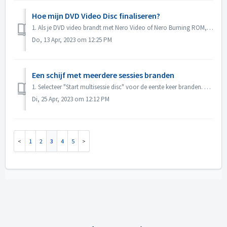
Hoe mijn DVD Video Disc finaliseren?
1. Als je DVD video brandt met Nero Video of Nero Burning ROM, wordt de disc automatisch gefinaliseerd en kan deze op de meeste spelers worden afgespeeld. ...
Do, 13 Apr, 2023 om 12:25 PM
Een schijf met meerdere sessies branden
1. Selecteer "Start multisessie disc" voor de eerste keer branden. 2. Plaats de gebrande disk opnieuw. 3. Selecteer "Continue Multis...
Di, 25 Apr, 2023 om 12:12 PM
1
2
3
4
5