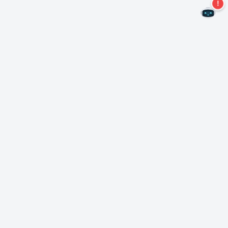
Mis geen aanbiedingen meer!
Abonneer u op onze nieuwsbrief
Inschrijven
Over Nero
Copyright
Perscentrum
Privacy