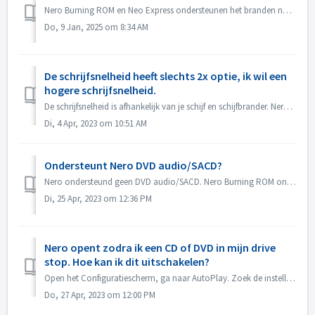
Nero Burning ROM en Neo Express ondersteunen het branden naar BD DL (50GB) en BD XL (100GB en 128G) schijven. Nero Video ondersteunt het branden van BD DL ...
Do, 9 Jan, 2025 om 8:34 AM
De schrijfsnelheid heeft slechts 2x optie, ik wil een
hogere schrijfsnelheid.
De schrijfsnelheid is afhankelijk van je schijf en schijfbrander. Nero Burning ROM detecteert automatisch de schijfbrander en de schijf en geeft de beschikb...
Di, 4 Apr, 2023 om 10:51 AM
Ondersteunt Nero DVD audio/SACD?
Nero ondersteund geen DVD audio/SACD. Nero Burning ROM ondersteunt alleen het branden van audio CD in 44100 hz.
Di, 25 Apr, 2023 om 12:36 PM
Nero opent zodra ik een CD of DVD in mijn drive
stop. Hoe kan ik dit uitschakelen?
Open het Configuratiescherm, ga naar AutoPlay. Zoek de instelling van elke DVD of CD. Stel in op 'Vraag me elke keer' of 'Geen actie ondernemen&...
Do, 27 Apr, 2023 om 12:00 PM