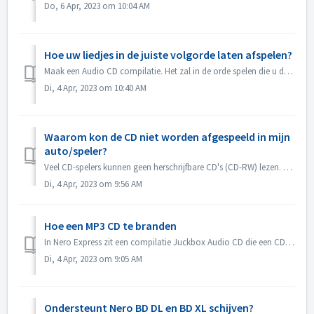
Do, 6 Apr, 2023 om 10:04 AM
Hoe uw liedjes in de juiste volgorde laten afspelen?
Maak een Audio CD compilatie. Het zal in de orde spelen die u de dossiers toevoegde. Als u met andere compilatie leidt die in feite een gegevensschijf zal b...
Di, 4 Apr, 2023 om 10:40 AM
Waarom kon de CD niet worden afgespeeld in mijn
auto/speler?
Veel CD-spelers kunnen geen herschrijfbare CD's (CD-RW) lezen. U moet daarom normale CD-ROM's gebruiken voor het branden van Audio CD's.
Di, 4 Apr, 2023 om 9:56 AM
Hoe een MP3 CD te branden
In Nero Express zit een compilatie Juckbox Audio CD die een CD maakt met al je favoriete MP3, WMA, of Nero AAC bestanden die kunnen worden afgespeeld op elk...
Di, 4 Apr, 2023 om 9:05 AM
Ondersteunt Nero BD DL en BD XL schijven?