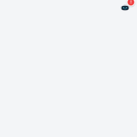
Mis geen aanbiedingen meer!
Abonneer u op onze nieuwsbrief
Inschrijven
Over Nero
Copyright
Perscentrum
Privacy