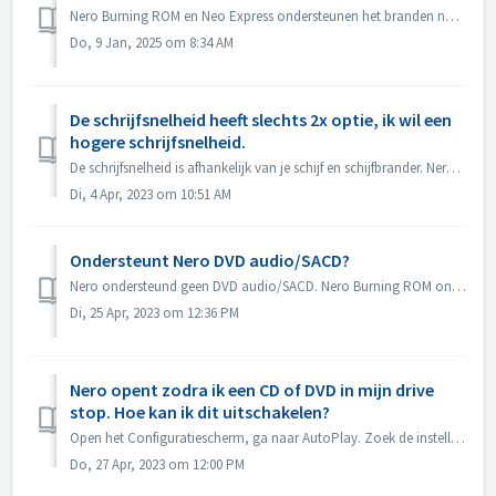
Nero Burning ROM en Neo Express ondersteunen het branden naar BD DL (50GB) en BD XL (100GB en 128G) schijven. Nero Video ondersteunt het branden van BD DL ...
Do, 9 Jan, 2025 om 8:34 AM
De schrijfsnelheid heeft slechts 2x optie, ik wil een
hogere schrijfsnelheid.
De schrijfsnelheid is afhankelijk van je schijf en schijfbrander. Nero Burning ROM detecteert automatisch de schijfbrander en de schijf en geeft de beschikb...
Di, 4 Apr, 2023 om 10:51 AM
Ondersteunt Nero DVD audio/SACD?
Nero ondersteund geen DVD audio/SACD. Nero Burning ROM ondersteunt alleen het branden van audio CD in 44100 hz.
Di, 25 Apr, 2023 om 12:36 PM
Nero opent zodra ik een CD of DVD in mijn drive
stop. Hoe kan ik dit uitschakelen?
Open het Configuratiescherm, ga naar AutoPlay. Zoek de instelling van elke DVD of CD. Stel in op 'Vraag me elke keer' of 'Geen actie ondernemen&...
Do, 27 Apr, 2023 om 12:00 PM