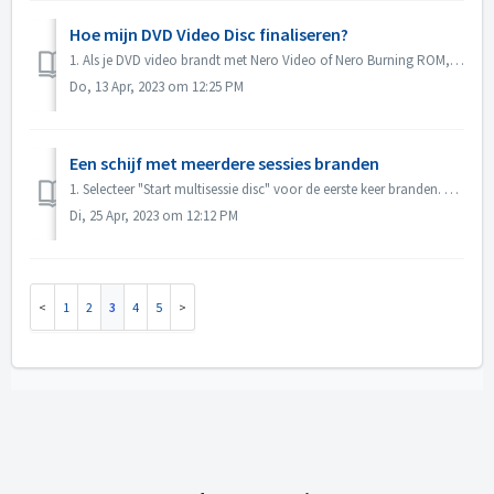
Hoe mijn DVD Video Disc finaliseren?
1. Als je DVD video brandt met Nero Video of Nero Burning ROM, wordt de disc automatisch gefinaliseerd en kan deze op de meeste spelers worden afgespeeld. ...
Do, 13 Apr, 2023 om 12:25 PM
Een schijf met meerdere sessies branden
1. Selecteer "Start multisessie disc" voor de eerste keer branden. 2. Plaats de gebrande disk opnieuw. 3. Selecteer "Continue Multis...
Di, 25 Apr, 2023 om 12:12 PM
1
2
3
4
5