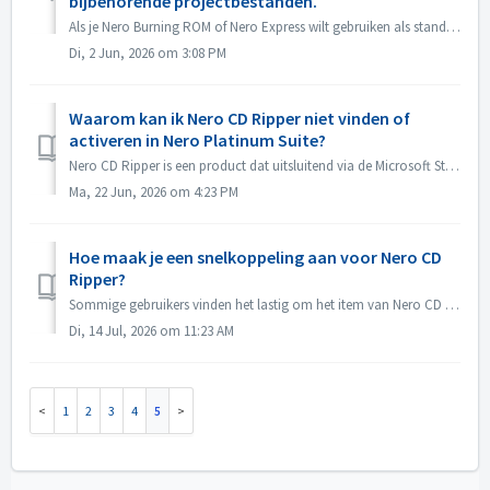
bijbehorende projectbestanden.
Als je Nero Burning ROM of Nero Express wilt gebruiken als standaardprogramma voor het openen van Nero Burning ROM-projectbestanden of Nero Express-projecte...
Di, 2 Jun, 2026 om 3:08 PM
Waarom kan ik Nero CD Ripper niet vinden of
activeren in Nero Platinum Suite?
Nero CD Ripper is een product dat uitsluitend via de Microsoft Store (https://apps.microsoft.com/detail/9NSNQ0CPD06G) wordt aangeboden en is niet inbegrepen...
Ma, 22 Jun, 2026 om 4:23 PM
Hoe maak je een snelkoppeling aan voor Nero CD
Ripper?
Sommige gebruikers vinden het lastig om het item van Nero CD Ripper te vinden en moeten elke keer naar de Microsoft Store gaan om het programma te openen. ...
Di, 14 Jul, 2026 om 11:23 AM
1
2
3
4
5