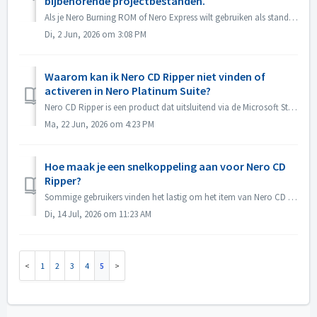
bijbehorende projectbestanden.
Als je Nero Burning ROM of Nero Express wilt gebruiken als standaardprogramma voor het openen van Nero Burning ROM-projectbestanden of Nero Express-projecte...
Di, 2 Jun, 2026 om 3:08 PM
Waarom kan ik Nero CD Ripper niet vinden of
activeren in Nero Platinum Suite?
Nero CD Ripper is een product dat uitsluitend via de Microsoft Store (https://apps.microsoft.com/detail/9NSNQ0CPD06G) wordt aangeboden en is niet inbegrepen...
Ma, 22 Jun, 2026 om 4:23 PM
Hoe maak je een snelkoppeling aan voor Nero CD
Ripper?
Sommige gebruikers vinden het lastig om het item van Nero CD Ripper te vinden en moeten elke keer naar de Microsoft Store gaan om het programma te openen. ...
Di, 14 Jul, 2026 om 11:23 AM
1
2
3
4
5