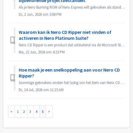
bijbehorende projectbestanden.
Als je Nero Burning ROM of Nero Express wilt gebruiken als standaardprogramma voor het openen van Nero Burning ROM-projectbestanden of Nero Express-projecte...
Di, 2 Jun, 2026 om 3:08 PM
Waarom kan ik Nero CD Ripper niet vinden of
activeren in Nero Platinum Suite?
Nero CD Ripper is een product dat uitsluitend via de Microsoft Store (https://apps.microsoft.com/detail/9NSNQ0CPD06G) wordt aangeboden en is niet inbegrepen...
Ma, 22 Jun, 2026 om 4:23 PM
Hoe maak je een snelkoppeling aan voor Nero CD
Ripper?
Sommige gebruikers vinden het lastig om het item van Nero CD Ripper te vinden en moeten elke keer naar de Microsoft Store gaan om het programma te openen. ...
Di, 14 Jul, 2026 om 11:23 AM
1
2
3
4
5