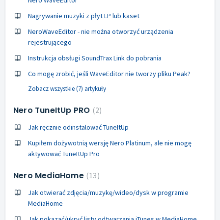
Nagrywanie muzyki z płyt LP lub kaset
NeroWaveEditor - nie można otworzyć urządzenia
rejestrującego
Instrukcja obsługi SoundTrax Link do pobrania
Co mogę zrobić, jeśli WaveEditor nie tworzy pliku Peak?
Zobacz wszystkie (7) artykuły
Nero TuneItUp PRO
2
Jak ręcznie odinstalować TuneItUp
Kupiłem dożywotnią wersję Nero Platinum, ale nie mogę
aktywować TuneItUp Pro
Nero MediaHome
13
Jak otwierać zdjęcia/muzykę/wideo/dysk w programie
MediaHome
Jak pokazać/ukryć listy odtwarzania iTunes w MediaHome