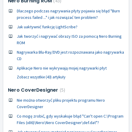
Nero Burning ROM
43
Dlaczego podczas nagrywania płyty pojawia się błąd "Burn
process failed ..." i jak rozwiązać ten problem?
Jak uaktywnić funkcję LightScribe?
Jak tworzyć i nagrywać obrazy ISO za pomocą Nero Burning
ROM
Nagrywarka Blu-Ray/DVD jest rozpoznawana jako nagrywarka
CD
Aplikacje Nero nie wykrywają mojej nagrywarki płyt
Zobacz wszystkie (43) artykuły
Nero CoverDesigner
5
Nie można otworzyć pliku projektu programu Nero
CoverDesigner
Co mogę zrobić, gdy wyskakuje błąd "Can't open C:\Program
Files (x86)\Nero\Nero CoverDesigner\def.dat"?
Jak stworzyć nowy materiał papierowy w CoverDesigner