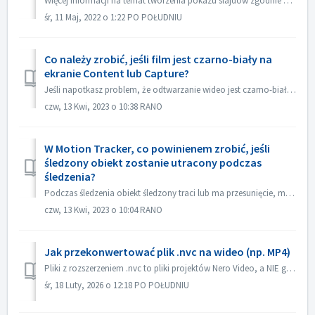
Więcej informacji na temat tworzenia pokazu slajdów zgodnie z rytmem muzyki można znaleźć pod następującym łączem: Tworzenie pokazu slajdów zgodnie z rytmem...
śr, 11 Maj, 2022 o 1:22 PO POŁUDNIU
Co należy zrobić, jeśli film jest czarno-biały na
ekranie Content lub Capture?
Jeśli napotkasz problem, że odtwarzanie wideo jest czarno-białe, ale eksport/wypalanie jest kolorowe, zaktualizuj system Windows lub sterownik karty graficz...
czw, 13 Kwi, 2023 o 10:38 RANO
W Motion Tracker, co powinienem zrobić, jeśli
śledzony obiekt zostanie utracony podczas
śledzenia?
Podczas śledzenia obiekt śledzony traci lub ma przesunięcie, możesz natychmiast "zatrzymać śledzenie", kliknij "Powiększ" w lewym dolnym...
czw, 13 Kwi, 2023 o 10:04 RANO
Jak przekonwertować plik .nvc na wideo (np. MP4)
Pliki z rozszerzeniem .nvc to pliki projektów Nero Video, a NIE gotowe filmy. Zawierają one instrukcje edycji i linki do multimediów źródłowych i można je o...
śr, 18 Luty, 2026 o 12:18 PO POŁUDNIU