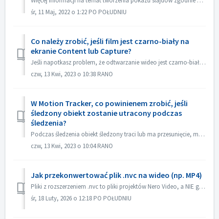
Więcej informacji na temat tworzenia pokazu slajdów zgodnie z rytmem muzyki można znaleźć pod następującym łączem: Tworzenie pokazu slajdów zgodnie z rytmem...
śr, 11 Maj, 2022 o 1:22 PO POŁUDNIU
Co należy zrobić, jeśli film jest czarno-biały na
ekranie Content lub Capture?
Jeśli napotkasz problem, że odtwarzanie wideo jest czarno-białe, ale eksport/wypalanie jest kolorowe, zaktualizuj system Windows lub sterownik karty graficz...
czw, 13 Kwi, 2023 o 10:38 RANO
W Motion Tracker, co powinienem zrobić, jeśli
śledzony obiekt zostanie utracony podczas
śledzenia?
Podczas śledzenia obiekt śledzony traci lub ma przesunięcie, możesz natychmiast "zatrzymać śledzenie", kliknij "Powiększ" w lewym dolnym...
czw, 13 Kwi, 2023 o 10:04 RANO
Jak przekonwertować plik .nvc na wideo (np. MP4)
Pliki z rozszerzeniem .nvc to pliki projektów Nero Video, a NIE gotowe filmy. Zawierają one instrukcje edycji i linki do multimediów źródłowych i można je o...
śr, 18 Luty, 2026 o 12:18 PO POŁUDNIU