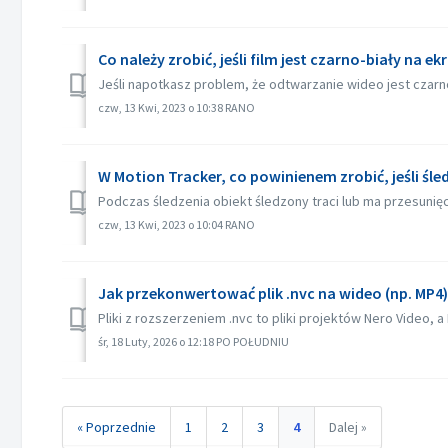
Co należy zrobić, jeśli film jest czarno-biały na e
Jeśli napotkasz problem, że odtwarzanie wideo jest czarno
czw, 13 Kwi, 2023 o 10:38 RANO
W Motion Tracker, co powinienem zrobić, jeśli śl
Podczas śledzenia obiekt śledzony traci lub ma przesunięc
czw, 13 Kwi, 2023 o 10:04 RANO
Jak przekonwertować plik .nvc na wideo (np. MP4)
Pliki z rozszerzeniem .nvc to pliki projektów Nero Video, a 
śr, 18 Luty, 2026 o 12:18 PO POŁUDNIU
« Poprzednie
1
2
3
4
Dalej »