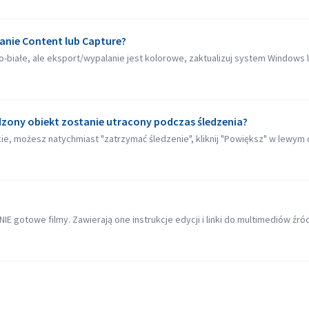
kranie Content lub Capture?
-białe, ale eksport/wypalanie jest kolorowe, zaktualizuj system Windows lu
edzony obiekt zostanie utracony podczas śledzenia?
ie, możesz natychmiast "zatrzymać śledzenie", kliknij "Powiększ" w lewym 
NIE gotowe filmy. Zawierają one instrukcje edycji i linki do multimediów źród