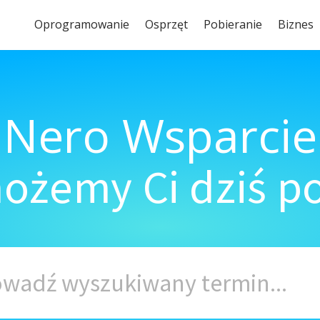
Oprogramowanie
Osprzęt
Pobieranie
Biznes
Nero Wsparcie
ożemy Ci dziś 