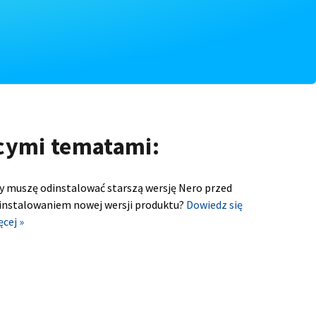
ącymi tematami:
y muszę odinstalować starszą wersję Nero przed
instalowaniem nowej wersji produktu?
Dowiedz się
ęcej »