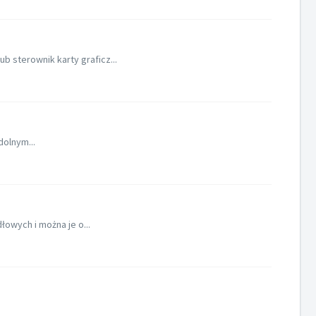
b sterownik karty graficz...
dolnym...
łowych i można je o...