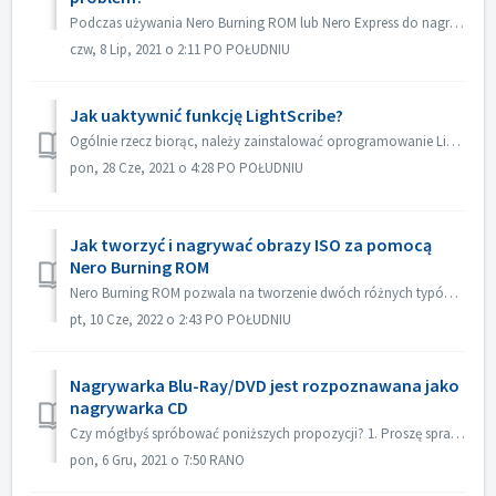
Podczas używania Nero Burning ROM lub Nero Express do nagrywania zawartości na płyty, możesz natknąć się na komunikat o błędzie "Proces nagrywania nie ...
czw, 8 Lip, 2021 o 2:11 PO POŁUDNIU
Jak uaktywnić funkcję LightScribe?
Ogólnie rzecz biorąc, należy zainstalować oprogramowanie LightScribe, aby aktywować funkcje LightScribe. https://lightscribesoftware.org/ Skontaktuj się z ...
pon, 28 Cze, 2021 o 4:28 PO POŁUDNIU
Jak tworzyć i nagrywać obrazy ISO za pomocą
Nero Burning ROM
Nero Burning ROM pozwala na tworzenie dwóch różnych typów obrazów płyt. Pliki obrazów płyt Nero (*.nrg) składają się z zastrzeżonego formatu obrazów płyt N...
pt, 10 Cze, 2022 o 2:43 PO POŁUDNIU
Nagrywarka Blu-Ray/DVD jest rozpoznawana jako
nagrywarka CD
Czy mógłbyś spróbować poniższych propozycji? 1. Proszę sprawdzić czy jest nowy sterownik dla Twojej nagrywarki i firmware. Proszę zaktualizować, jeśli jest...
pon, 6 Gru, 2021 o 7:50 RANO