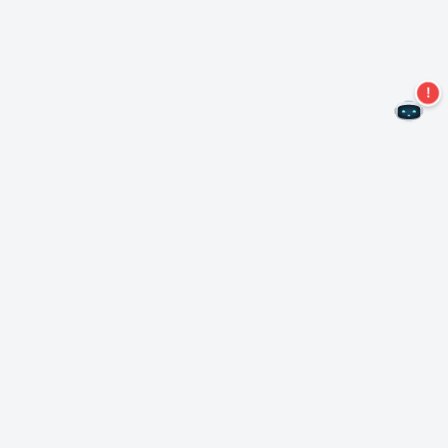
Nie przegap więcej ofert!
Zapisz się do naszego newslettera
Subskrybuj
O Nero
Copyright