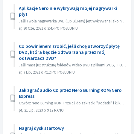
Aplikacje Nero nie wykrywają mojej nagrywarki
płyt
Jeśli Twoja nagrywarka DVD (lub Blu-ray) jest wykrywana jako nagrywarka CD, zapoznaj się z tym artykułem: https://nerosupport.freshdesk.com/en/support/solu...
śr, 30 Cze, 2021 o 3:45 PO POŁUDNIU
Co powinienem zrobić, jeśli chcę utworzyć płytę
DVD, która będzie odtwarzana przez mój
odtwarzacz DVD?
Jeśli masz już strukturę folderów wideo DVD z plikami .VOB, .IFO/.BUP, możesz użyć Nero BurningROM do nagrania DVD. 1. Nowa kompilacja. Wybierz DVD-> DVD...
śr, 7 Lip, 2021 o 4:12 PO POŁUDNIU
Jak zgrać audio CD przez Nero Burning ROM/Nero
Express
Otwórz Nero Burning ROM. Przejdź do zakładki "Dodatki" i kliknij na "Zapisz ścieżki audio". W zakładce "źródło" wybierz ści...
pt, 21 Lip, 2023 o 9:17 RANO
Nagraj dysk startowy