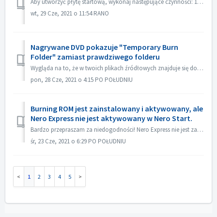
Aby utworzyć płytę startową, wykonaj następujące czynności: 1. Kliknij przycisk Nowy na głównym ekranie Nero Burning ROM. ->Otworzy się okno Nowa kompil...
wt, 29 Cze, 2021 o 11:54 RANO
Nagrywane DVD pokazuje "Temporary Burn
Folder" zamiast prawdziwego folderu
Wygląda na to, że w twoich plikach źródłowych znajduje się dodatkowy plik desktop.ini. Explorer odczytuje ten plik i stwierdza, że ten konkretny folder ma z...
pon, 28 Cze, 2021 o 4:15 PO POŁUDNIU
Burning ROM jest zainstalowany i aktywowany, ale
Nero Express nie jest aktywowany w Nero Start.
Bardzo przepraszam za niedogodności! Nero Express nie jest zawarty w samodzielnym produkcie Nero BurningRom. Nero Express jest sprzedawany w sklepach offl...
śr, 23 Cze, 2021 o 6:29 PO POŁUDNIU
1
2
3
4
5