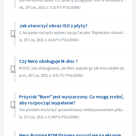
Dla the burned audio CD, jeżeli ty przeglądać ono w Windows Eksplorator, ono pokazywać jako ścieżka 01, ścieżka 02. Jest to zgodne z oczekiwaniami: If...
wt, 29 Cze, 2021 o 3:21 PO POŁUDNIU
Jak utworzyć obraz ISO z płyty?
1. Na pasku narzędzi wybierz opcję Cel jako 'Rejestrator obrazu'. 2. Włóż dysk źródłowy do napędu. Kliknij przycisk Kopiuj na pasku narzędzi. 3. ...
śr, 30 Cze, 2021 o 4:16 PO POŁUDNIU
Czy Nero obsługuje M-disc ?
M-DISC jest obsługiwany, ale Nero wypala go jak inne zwykłe dyski. Nie ma żadnego specjalnego traktowania w tym zakresie.
pon, 28 Cze, 2021 o 4:31 PO POŁUDNIU
Przycisk "Burn" jest wyszarzony. Co mogę zrobić,
aby rozpocząć wypalanie?
Ten problem może być spowodowany niedopasowaniem pliku projektu do Twojego typu projektu. Proszę wypróbować inne typy projektów, aby sprawdzić, czy nie ma p...
śr, 23 Cze, 2021 o 5:34 PO POŁUDNIU
Nero Burning ROM/Express pozostaje na ekranie