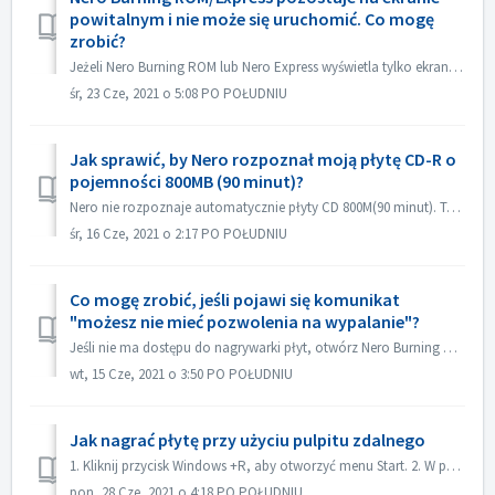
powitalnym i nie może się uruchomić. Co mogę
zrobić?
Jeżeli Nero Burning ROM lub Nero Express wyświetla tylko ekran powitalny, ale nie ma okna aplikacji, sprawdź, czy na komputerze nie działa żaden napęd dysko...
śr, 23 Cze, 2021 o 5:08 PO POŁUDNIU
Jak sprawić, by Nero rozpoznał moją płytę CD-R o
pojemności 800MB (90 minut)?
Nero nie rozpoznaje automatycznie płyty CD 800M(90 minut). Teraz jest ona nadal wykrywana jako 700M(80minut). Jeśli chcesz nagrać pełną płytę zawierającą p...
śr, 16 Cze, 2021 o 2:17 PO POŁUDNIU
Co mogę zrobić, jeśli pojawi się komunikat
"możesz nie mieć pozwolenia na wypalanie"?
Jeśli nie ma dostępu do nagrywarki płyt, otwórz Nero Burning ROM lub Nero Express, pojawi się komunikat o błędzie. Jak to rozwiązać: Pod kontem adm...
wt, 15 Cze, 2021 o 3:50 PO POŁUDNIU
Jak nagrać płytę przy użyciu pulpitu zdalnego
1. Kliknij przycisk Windows +R, aby otworzyć menu Start. 2. W polu wyszukiwania wpisz gpedit.msc i naciśnij klawisz [Enter] na klawiaturze. Spowoduje to ot...
pon, 28 Cze, 2021 o 4:18 PO POŁUDNIU