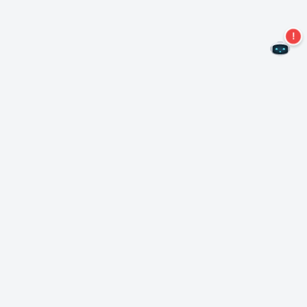
Nie przegap więcej ofert!
Zapisz się do naszego newslettera
Subskrybuj
O Nero
Copyright
Centrum prasowe
Prywatność