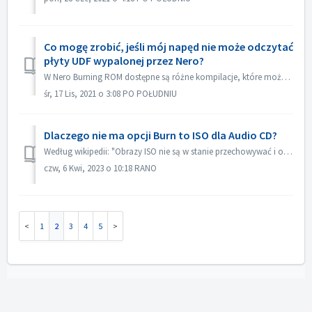
Co mogę zrobić, jeśli mój napęd nie może odczytać
płyty UDF wypalonej przez Nero?
W Nero Burning ROM dostępne są różne kompilacje, które można wybrać. Jeżeli wypaliłeś płytę UDF, ale kompatybilność twojego napędu z UDF nie jest zbyt dob...
śr, 17 Lis, 2021 o 3:08 PO POŁUDNIU
Dlaczego nie ma opcji Burn to ISO dla Audio CD?
Według wikipedii: "Obrazy ISO nie są w stanie przechowywać i odtwarzać płyt CD-Audio, ze względu na fakt, że płyty CD-Audio nie używają komputerowego ...
czw, 6 Kwi, 2023 o 10:18 RANO
1
2
3
4
5