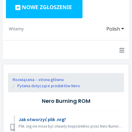
NOWE ZGŁOSZENIE
Polish
Witamy
Rozwiązania – strona główna
Pytania dotyczące produktów Nero
Nero Burning ROM
Jak otworzyć plik .nrg?
Plik .nrg nie może być otwarty bezpośrednio przez Nero Burning ROM. Możesz nagrać plik nrg na płytę za pomocą Nero Burning ROM. Lub użyj oprogramowania do ...