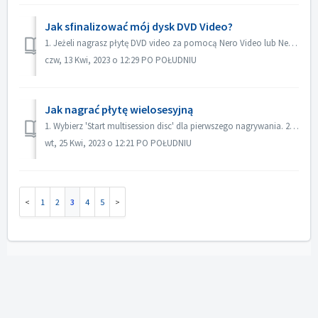
Jak sfinalizować mój dysk DVD Video?
1. Jeżeli nagrasz płytę DVD video za pomocą Nero Video lub Nero Burning ROM, płyta zostanie sfinalizowana automatycznie i będzie można ją odtwarzać na więks...
czw, 13 Kwi, 2023 o 12:29 PO POŁUDNIU
Jak nagrać płytę wielosesyjną
1. Wybierz 'Start multisession disc' dla pierwszego nagrywania. 2. Włóż ponownie nagraną płytę. Wybierz 'Continue Multisession disc' d...
wt, 25 Kwi, 2023 o 12:21 PO POŁUDNIU
1
2
3
4
5