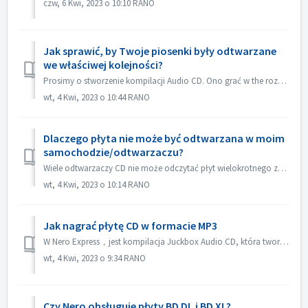
czw, 6 Kwi, 2023 o 10:10 RANO
Jak sprawić, by Twoje piosenki były odtwarzane
we właściwej kolejności?
Prosimy o stworzenie kompilacji Audio CD. Ono grać w the rozkaz który ty dodawać the kartoteka. Jeżeli ty tworzyć z inny kompilacja che palić w facto dane d...
wt, 4 Kwi, 2023 o 10:44 RANO
Dlaczego płyta nie może być odtwarzana w moim
samochodzie/odtwarzaczu?
Wiele odtwarzaczy CD nie może odczytać płyt wielokrotnego zapisu (CD-RW). Dlatego do nagrywania płyt Audio CD należy używać zwykłych płyt CD-ROM.
wt, 4 Kwi, 2023 o 10:14 RANO
Jak nagrać płytę CD w formacie MP3
W Nero Express，jest kompilacja Juckbox Audio CD, która tworzy płytę CD ze wszystkimi Twoimi ulubionymi plikami MP3, WMA lub Nero AAC, które mogą być odtwarz...
wt, 4 Kwi, 2023 o 9:34 RANO
Czy Nero obsługuje płyty BD DL i BD XL?