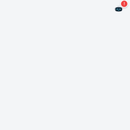
Nie przegap więcej ofert!
Zapisz się do naszego newslettera
Subskrybuj
O Nero
Copyright
Centrum prasowe
Prywatność