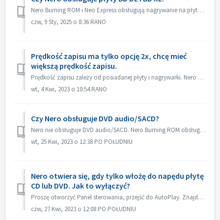
Nero Burning ROM i Neo Express obsługują nagrywanie na płytach BD DL (50 GB) i BD XL (100 GB i 128 GB). Nero Video obsługuje nagrywanie na płyty BD DL (50GB...
czw, 9 Sty, 2025 o 8:36 RANO
Prędkość zapisu ma tylko opcję 2x, chcę mieć
większą prędkość zapisu.
Prędkość zapisu zależy od posiadanej płyty i nagrywarki. Nero Burning ROM automatycznie wykryje nagrywarkę i płytę oraz wyświetli dostępną prędkość zapisu.
wt, 4 Kwi, 2023 o 10:54 RANO
Czy Nero obsługuje DVD audio/SACD?
Nero nie obsługuje DVD audio/SACD. Nero Burning ROM obsługuje tylko nagrywanie płyt audio CD w 44100 hz.
wt, 25 Kwi, 2023 o 12:38 PO POŁUDNIU
Nero otwiera się, gdy tylko włożę do napędu płytę
CD lub DVD. Jak to wyłączyć?
Proszę otworzyć Panel sterowania, przejść do AutoPlay. Znajdź ustawienie każdej płyty DVD lub CD. Ustaw na "Pytaj mnie za każdym razem" lub "...
czw, 27 Kwi, 2023 o 12:08 PO POŁUDNIU