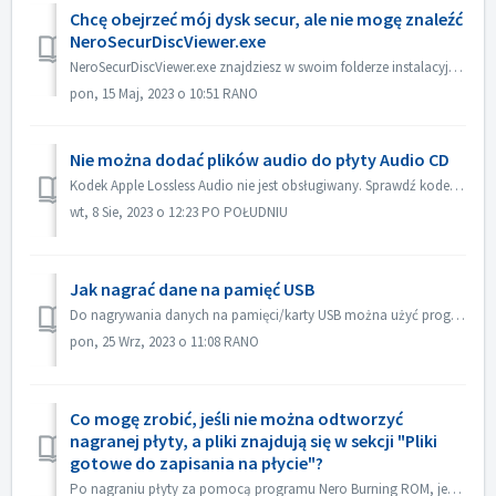
Chcę obejrzeć mój dysk secur, ale nie mogę znaleźć
NeroSecurDiscViewer.exe
NeroSecurDiscViewer.exe znajdziesz w swoim folderze instalacyjnym, coś jak: C:‖Programy (x86)‖Nero 2023‖Nero Burning ROM‖SecurDisc. Na płycie powinien być ...
pon, 15 Maj, 2023 o 10:51 RANO
Nie można dodać plików audio do płyty Audio CD
Kodek Apple Lossless Audio nie jest obsługiwany. Sprawdź kodek audio swoich plików. Lub wyślij je do nas w celu sprawdzenia.
wt, 8 Sie, 2023 o 12:23 PO POŁUDNIU
Jak nagrać dane na pamięć USB
Do nagrywania danych na pamięci/karty USB można użyć programów Nero Burning ROM i Nero USBxCOPY. W Nero Burning ROM, "Raspberry Pi OS" i "ISO...
pon, 25 Wrz, 2023 o 11:08 RANO
Co mogę zrobić, jeśli nie można odtworzyć
nagranej płyty, a pliki znajdują się w sekcji "Pliki
gotowe do zapisania na płycie"?
Po nagraniu płyty za pomocą programu Nero Burning ROM, jeśli płyty audio CD nie można odtworzyć za pomocą odtwarzacza CD, otwórz płytę w Eksploratorze Windo...