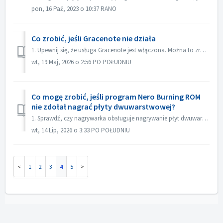
pon, 16 Paź, 2023 o 10:37 RANO
Co zrobić, jeśli Gracenote nie działa
1. Upewnij się, że usługa Gracenote jest włączona. Można to zrobić w menu „Plik->Opcje->Baza danych”, zaznaczając opcję „Włącz dostęp do internetowej ...
wt, 19 Maj, 2026 o 2:56 PO POŁUDNIU
Co mogę zrobić, jeśli program Nero Burning ROM
nie zdołał nagrać płyty dwuwarstwowej?
1. Sprawdź, czy nagrywarka obsługuje nagrywanie płyt dwuwarstwowych. 2. Zmniejsz prędkość nagrywania: nagrywanie z dużą prędkością może spowodować niepowo...
wt, 14 Lip, 2026 o 3:33 PO POŁUDNIU
1
2
3
4
5