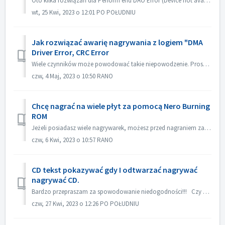
Oto kilka rozwiązań dla Perform end DAO Error (Device not available). Uaktualnij lub cofnij firmware sterownika Najczęściej problem ten występuje po aktua...
wt, 25 Kwi, 2023 o 12:01 PO POŁUDNIU
Jak rozwiązać awarię nagrywania z logiem "DMA
Driver Error, CRC Error
Wiele czynników może powodować takie niepowodzenie. Proszę spróbować następujących metod: 1. Wymień kable danych na nagrywarce; 2. Jeśli używasz zewnętrzne...
czw, 4 Maj, 2023 o 10:50 RANO
Chcę nagrać na wiele płyt za pomocą Nero Burning
ROM
Jeżeli posiadasz wiele nagrywarek, możesz przed nagraniem zaznaczyć opcję "Użyj wielu nagrywarek" w zakładce Burn. Jeżeli nie masz wielu nagryw...
czw, 6 Kwi, 2023 o 10:57 RANO
CD tekst pokazywać gdy I odtwarzać nagrywać
nagrywać CD.
Bardzo przepraszam za spowodowanie niedogodności!!! Czy mógłbyś odtworzyć za pomocą Nero MediaHome i sprawdzić meta dane? Twój odtwarzacz musi obsługiwać ...
czw, 27 Kwi, 2023 o 12:26 PO POŁUDNIU