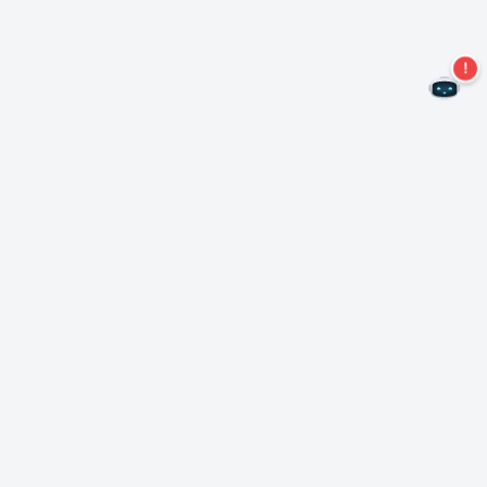
Nie przegap więcej ofert!
Zapisz się do naszego newslettera
Subskrybuj
O Nero
Copyright