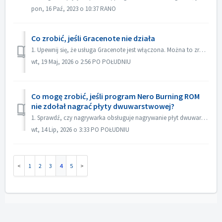
pon, 16 Paź, 2023 o 10:37 RANO
Co zrobić, jeśli Gracenote nie działa
1. Upewnij się, że usługa Gracenote jest włączona. Można to zrobić w menu „Plik->Opcje->Baza danych”, zaznaczając opcję „Włącz dostęp do internetowej ...
wt, 19 Maj, 2026 o 2:56 PO POŁUDNIU
Co mogę zrobić, jeśli program Nero Burning ROM
nie zdołał nagrać płyty dwuwarstwowej?
1. Sprawdź, czy nagrywarka obsługuje nagrywanie płyt dwuwarstwowych. 2. Zmniejsz prędkość nagrywania: nagrywanie z dużą prędkością może spowodować niepowo...
wt, 14 Lip, 2026 o 3:33 PO POŁUDNIU
1
2
3
4
5