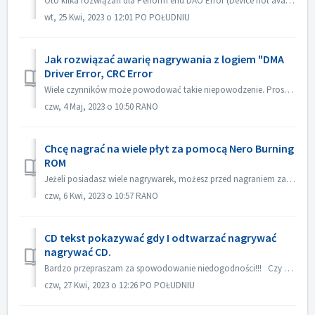
Oto kilka rozwiązań dla Perform end DAO Error (Device not available). Uaktualnij lub cofnij firmware sterownika Najczęściej problem ten występuje po aktua...
wt, 25 Kwi, 2023 o 12:01 PO POŁUDNIU
Jak rozwiązać awarię nagrywania z logiem "DMA
Driver Error, CRC Error
Wiele czynników może powodować takie niepowodzenie. Proszę spróbować następujących metod: 1. Wymień kable danych na nagrywarce; 2. Jeśli używasz zewnętrzne...
czw, 4 Maj, 2023 o 10:50 RANO
Chcę nagrać na wiele płyt za pomocą Nero Burning
ROM
Jeżeli posiadasz wiele nagrywarek, możesz przed nagraniem zaznaczyć opcję "Użyj wielu nagrywarek" w zakładce Burn. Jeżeli nie masz wielu nagryw...
czw, 6 Kwi, 2023 o 10:57 RANO
CD tekst pokazywać gdy I odtwarzać nagrywać
nagrywać CD.
Bardzo przepraszam za spowodowanie niedogodności!!! Czy mógłbyś odtworzyć za pomocą Nero MediaHome i sprawdzić meta dane? Twój odtwarzacz musi obsługiwać ...
czw, 27 Kwi, 2023 o 12:26 PO POŁUDNIU