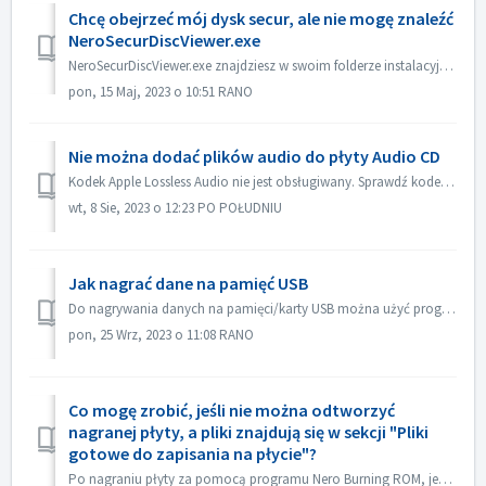
Chcę obejrzeć mój dysk secur, ale nie mogę znaleźć
NeroSecurDiscViewer.exe
NeroSecurDiscViewer.exe znajdziesz w swoim folderze instalacyjnym, coś jak: C:‖Programy (x86)‖Nero 2023‖Nero Burning ROM‖SecurDisc. Na płycie powinien być ...
pon, 15 Maj, 2023 o 10:51 RANO
Nie można dodać plików audio do płyty Audio CD
Kodek Apple Lossless Audio nie jest obsługiwany. Sprawdź kodek audio swoich plików. Lub wyślij je do nas w celu sprawdzenia.
wt, 8 Sie, 2023 o 12:23 PO POŁUDNIU
Jak nagrać dane na pamięć USB
Do nagrywania danych na pamięci/karty USB można użyć programów Nero Burning ROM i Nero USBxCOPY. W Nero Burning ROM, "Raspberry Pi OS" i "ISO...
pon, 25 Wrz, 2023 o 11:08 RANO
Co mogę zrobić, jeśli nie można odtworzyć
nagranej płyty, a pliki znajdują się w sekcji "Pliki
gotowe do zapisania na płycie"?
Po nagraniu płyty za pomocą programu Nero Burning ROM, jeśli płyty audio CD nie można odtworzyć za pomocą odtwarzacza CD, otwórz płytę w Eksploratorze Windo...