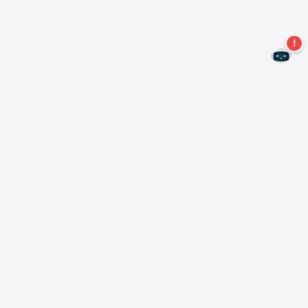
Nie przegap więcej ofert!
Zapisz się do naszego newslettera
Subskrybuj
O Nero
Copyright