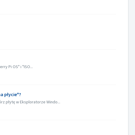
y Pi OS" i "ISO...
na płycie"?
z płytę w Eksploratorze Windo...