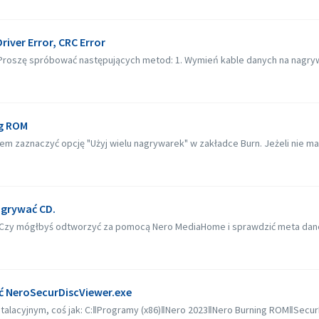
iver Error, CRC Error
oszę spróbować następujących metod: 1. Wymień kable danych na nagrywar
ng ROM
m zaznaczyć opcję "Użyj wielu nagrywarek" w zakładce Burn. Jeżeli nie mas
agrywać CD.
zy mógłbyś odtworzyć za pomocą Nero MediaHome i sprawdzić meta dane?
źć NeroSecurDiscViewer.exe
alacyjnym, coś jak: C:‖Programy (x86)‖Nero 2023‖Nero Burning ROM‖SecurDis