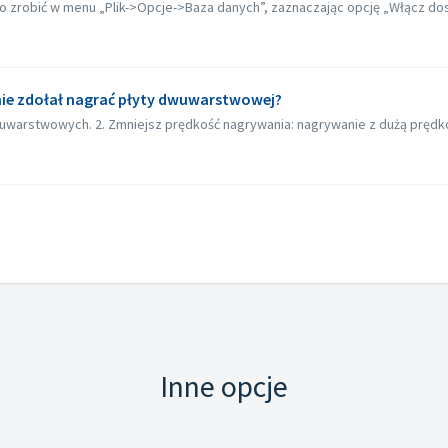
to zrobić w menu „Plik->Opcje->Baza danych”, zaznaczając opcję „Włącz dost
nie zdołał nagrać płyty dwuwarstwowej?
wuwarstwowych. 2. Zmniejsz prędkość nagrywania: nagrywanie z dużą pręd
Inne opcje