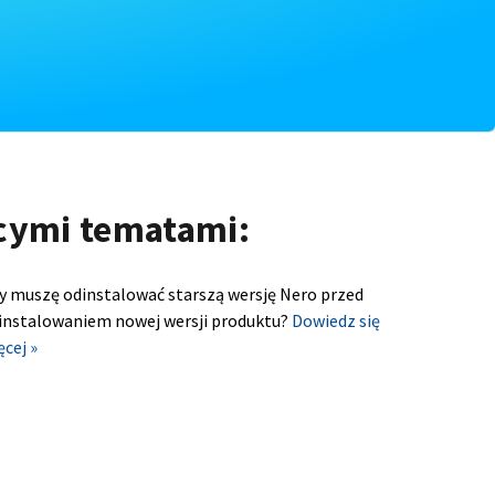
ącymi tematami:
y muszę odinstalować starszą wersję Nero przed
instalowaniem nowej wersji produktu?
Dowiedz się
ęcej »