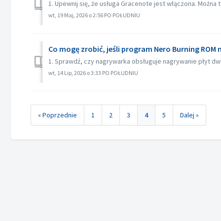
1. Upewnij się, że usługa Gracenote jest włączona. Można 
wt, 19 Maj, 2026 o 2:56 PO POŁUDNIU
Co mogę zrobić, jeśli program Nero Burning ROM 
1. Sprawdź, czy nagrywarka obsługuje nagrywanie płyt d
wt, 14 Lip, 2026 o 3:33 PO POŁUDNIU
« Poprzednie
1
2
3
4
5
Dalej »