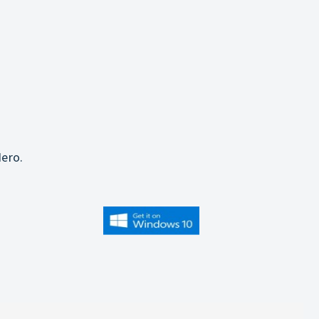
j
ero.