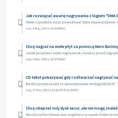
Jak rozwiązać awarię nagrywania z logiem "DMA Dr
Wiele czynników może powodować takie niepowodzenie. Pr
czw, 4 Maj, 2023 o 10:50 RANO
Chcę nagrać na wiele płyt za pomocą Nero Burni
Jeżeli posiadasz wiele nagrywarek, możesz przed nagranie
czw, 6 Kwi, 2023 o 10:57 RANO
CD tekst pokazywać gdy I odtwarzać nagrywać n
Bardzo przepraszam za spowodowanie niedogodności!!! C
czw, 27 Kwi, 2023 o 12:26 PO POŁUDNIU
Chcę obejrzeć mój dysk secur, ale nie mogę znale
NeroSecurDiscViewer.exe znajdziesz w swoim folderze inst